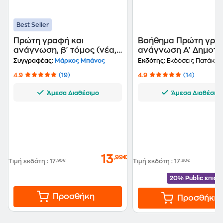
Best Seller
Πρώτη γραφή και
Βοήθημα Πρώτη γραφ
ανάγνωση, β' τόμος (νέα,
ανάγνωση Α' Δημοτι
αναμορφωμένη έκδοση)
Συγγραφέας:
Μάρκος Μπάνος
Εκδότης:
Εκδόσεις Πατάκη
4.9
(19)
4.9
(14)
Άμεσα Διαθέσιμο
Άμεσα Διαθέσιμ
13
,99€
Τιμή εκδότη
:
17
,90€
Τιμή εκδότη
:
17
,90€
20% Public επισ
Προσθήκη
Προσθήκη