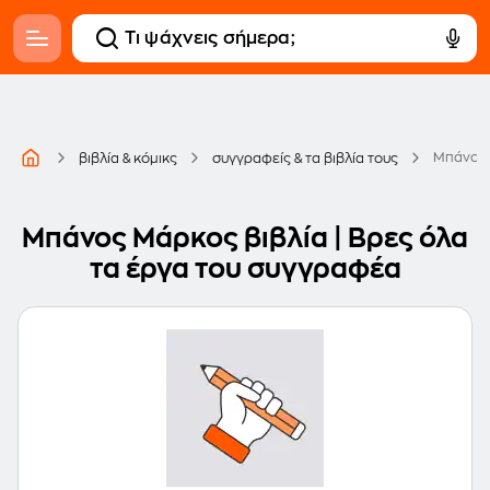
Μπάνος
βιβλία & κόμικς
συγγραφείς & τα βιβλία τους
Μπάνος Μάρκος βιβλία | Βρες όλα
τα έργα του συγγραφέα