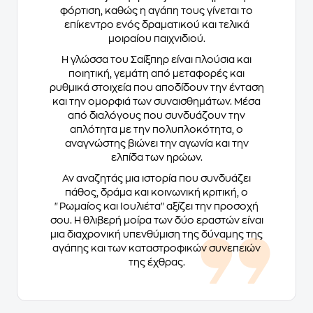
φόρτιση, καθώς η αγάπη τους γίνεται το
επίκεντρο ενός δραματικού και τελικά
μοιραίου παιχνιδιού.
Η γλώσσα του Σαίξπηρ είναι πλούσια και
ποιητική, γεμάτη από μεταφορές και
ρυθμικά στοιχεία που αποδίδουν την ένταση
και την ομορφιά των συναισθημάτων. Μέσα
από διαλόγους που συνδυάζουν την
απλότητα με την πολυπλοκότητα, ο
αναγνώστης βιώνει την αγωνία και την
ελπίδα των ηρώων.
Αν αναζητάς μια ιστορία που συνδυάζει
πάθος, δράμα και κοινωνική κριτική, ο
"Ρωμαίος και Ιουλιέτα" αξίζει την προσοχή
σου. Η θλιβερή μοίρα των δύο εραστών είναι
μια διαχρονική υπενθύμιση της δύναμης της
αγάπης και των καταστροφικών συνεπειών
της έχθρας.