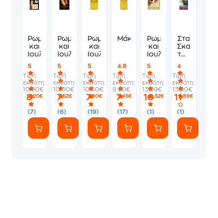
Ρωμαίος
Ρωμαίος
Ρωμαίος
Μάκβεθ
Ρωμαίος
Στα
και
και
και
και
Σκαλοπάτια
Ιουλιέτα
Ιουλιέττα
Ιουλιέττα
Ιουλιέτα
της
Αγνότητας
5
5
5
4.8
5
4
Τιμή
Τιμή
Τιμή
Τιμή
Τιμή
Τιμή
εκδότη:
εκδότη:
εκδότη:
εκδότη:
εκδότη:
εκδότη:
10.90€
10.00€
10.50€
9.90€
13.99€
13.90€
8
7
7
7
10
11
,20€
,52€
,90€
,45€
,52€
,89€
(7)
(6)
(19)
(17)
(1)
(1)