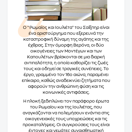
Ο "Ρωμαίος και Ιουλιέτα" του Σαίξπηρ είναι
ένα αριστούργημα που εξερευνά την
καταστροφική δύναμη της αγάπης και της
έχθρας. Στην όμορφη Βερόνα, οι δύο
οικογένειες των Μοντέγων και των
Καπουλέτων βρίσκονται σε μια διαρκή
αντιπαλότητα, η οποία καθορίζει τις ζωές
τους και οδηγεί σε τραγικές συνέπειες. Το
έργο, γραμμένο τον 16ο αιώνα, παραμένει
επίκαιρο, καθώς αναδεικνύει ζητήματα που
αφορούν την ανθρώπινη φύση και τις
κοινωνικές αντιφάσεις.
Η πλοκή ξεδιπλώνει τον παράφορο έρωτα
του Ρωμαίου και της Ιουλιέτας, που
αναγκάζονται να πολεμήσουν ενάντια στις
οικογενειακές τους υποχρεώσεις και τις
προκαταλήψεις. Οι συγκρούσεις τους είναι
έντονες και γεμάτες συναισθηματική