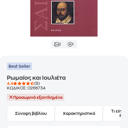
2
1
Best Seller
Ρωμαίος και Ιουλιέτα
4.4
(5)
ΚΩΔΙΚΟΣ:
0266734
Προσωρινά εξαντλημένο
Τι είπαν
Σύνοψη βιβλίου
Χαρακτηριστικά
Frie