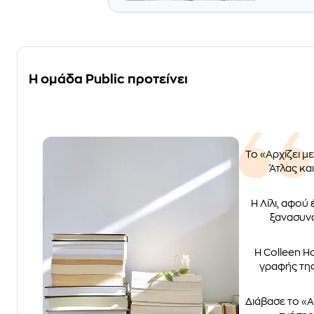
Η ομάδα Public προτείνει
Το «Αρχίζει μ
Άτλας και
Η Λίλι, αφού
ξανασυνα
Η Colleen H
γραφής της
Διάβασε το «Α