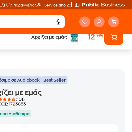
Εξέλιξη παραγγελίας
Service από 20'
12
,99€
Αρχίζει με εμάς
ά
Έλα στον κόσμο
των ηχητικών βιβλίων
έσιμο σε Audiobook
Best Seller
ίζει με εμάς
(101)
ΚΟΣ:
1723853
εσα Διαθέσιμο