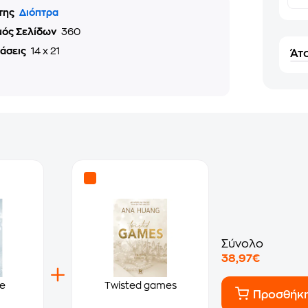
της
Διόπτρα
μός Σελίδων
360
τάσεις
14 x 21
Άτο
Σύνολο
38,97€
ve
Twisted games
Προσθήκ