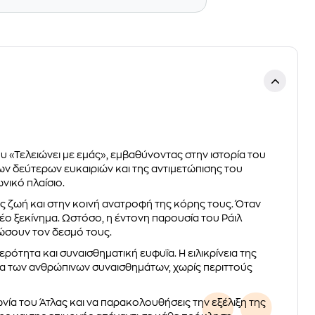
υ «Τελειώνει με εμάς», εμβαθύνοντας στην ιστορία του
 των δεύτερων ευκαιριών και της αντιμετώπισης του
νικό πλαίσιο.
της ζωή και στην κοινή ανατροφή της κόρης τους. Όταν
νέο ξεκίνημα. Ωστόσο, η έντονη παρουσία του Ράιλ
ώσουν τον δεσμό τους.
ρότητα και συναισθηματική ευφυΐα. Η ειλικρίνεια της
τα των ανθρώπινων συναισθημάτων, χωρίς περιττούς
ωνία του Άτλας και να παρακολουθήσεις την εξέλιξη της