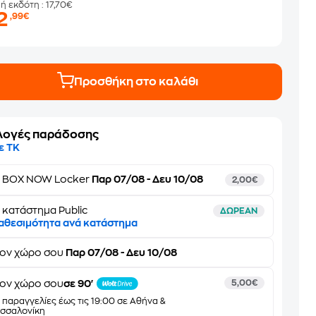
μή εκδότη
: 17,70€
2
,99€
Προσθήκη στο καλάθι
λογές παράδοσης
ε ΤΚ
ε
BOX NOW Locker
Παρ 07/08 - Δευ 10/08
2,00€
 κατάστημα Public
ΔΩΡΕΑΝ
αθεσιμότητα ανά κατάστημα
τον
χώρο σου
Παρ 07/08 - Δευ 10/08
ον χώρο σου
σε 90'
5,00€
α παραγγελίες έως τις 19:00 σε Αθήνα &
σσαλονίκη