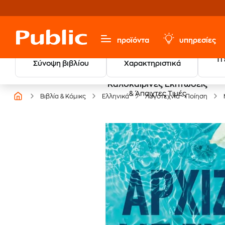
προϊόντα
υπηρεσίες
Τι
Σύνοψη βιβλίου
Χαρακτηριστικά
Καλοκαιρινές Εκπτώσεις
& Άπαιχτες Τιμές
Βιβλία & Κόμικς
Ελληνικά
Λογοτεχνία - Ποίηση