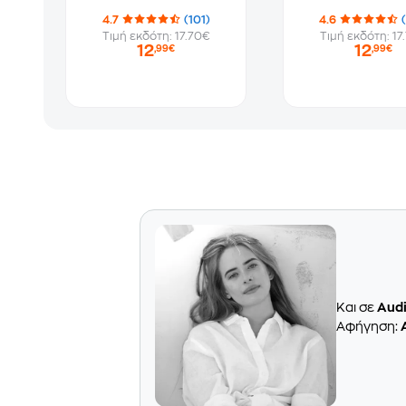
4.7
(101)
4.6
Τιμή εκδότη: 17.70€
Τιμή εκδότη: 17
12
12
,99€
,99€
Και σε
Aud
Aφήγηση: