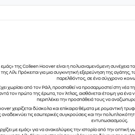
ε εμάς» της Colleen Hoover είναι η πολυαναμενόμενη συνέχεια το
 της Λίλι. Πρόκειται για μια συγκινητική εξερεύνηση της αγάπης,
παρελθόντος, σε ένα σύγχρονο κοινω
 έχει χωρίσει από τον Ράιλ, προσπαθεί να προσαρμοστεί στη νέα 
ντά τον πρώτο της έρωτα, τον Άτλας, αισθάνεται έτοιμη για ένα 
περιπλέκει την προσπάθειά τους να αναζωπυρ
oover χειρίζεται δύσκολα και επίκαιρα θέματα με ρομαντική τρυφε
 αναδεικνύει τις εσωτερικές συγκρούσεις και την πολυπλοκότη
εντυπωσιασμούς.
ρχίζει με εμάς» για να ανακαλύψεις την ιστορία από την οπτική γ