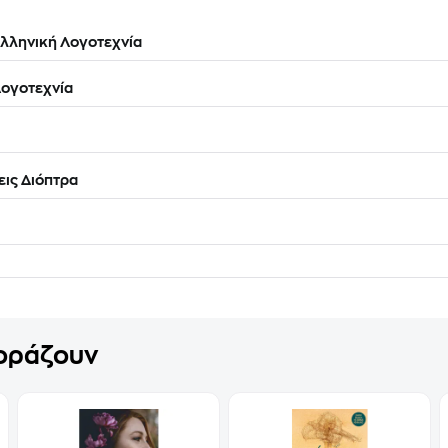
λληνική Λογοτεχνία
ογοτεχνία
ις Διόπτρα
γοράζουν