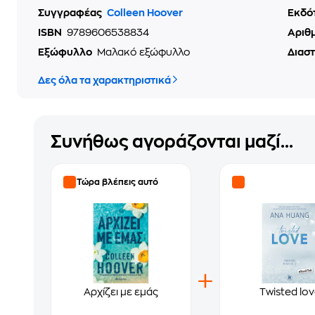
Συγγραφέας
Colleen Hoover
Εκδό
ISBN
9789606538834
Αριθ
Εξώφυλλο
Μαλακό εξώφυλλο
Διασ
Δες όλα τα χαρακτηριστικά
Συνήθως αγοράζονται μαζί...
Τώρα βλέπεις αυτό
Αρχίζει με εμάς
Twisted lo