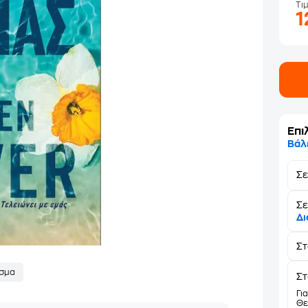
Τι
1
Επι
Βάλ
Σ
Σε
Δι
Σ
σμα
Στ
Γι
Θε