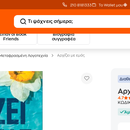
210 8181333
Το Wallet μου
 είπαν οι Book
Βιογραφία
20 € Public επιστροφή
Δωρεάν Μεταφορικ
Friends
συγγραφέα
με Snappi
με Public+ Delivery
Αρχίζει με εμάς
Μεταφρασμένη Λογοτεχνία
Διαθ
Αρχ
4.7
ΚΩΔΙ
Άμ