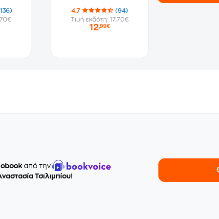
(136)
4.7
(94)
.70€
Τιμή εκδότη: 17.70€
12
,99€
iobook
από την
Αναστασία Τσιλιμπίου
!