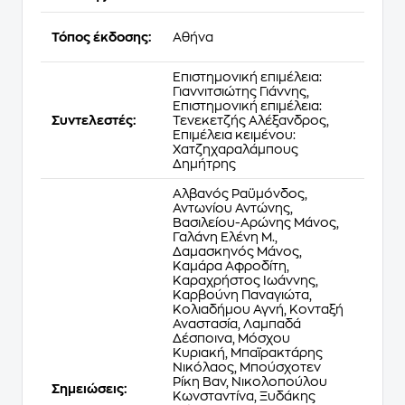
Τόπος έκδοσης:
Αθήνα
Επιστημονική επιμέλεια:
Γιαννιτσιώτης Γιάννης,
Επιστημονική επιμέλεια:
Συντελεστές:
Τενεκετζής Αλέξανδρος,
Επιμέλεια κειμένου:
Χατζηχαραλάμπους
Δημήτρης
Αλβανός Ραϋμόνδος,
Αντωνίου Αντώνης,
Βασιλείου-Αρώνης Μάνος,
Γαλάνη Ελένη Μ.,
Δαμασκηνός Μάνος,
Καμάρα Αφροδίτη,
Καραχρήστος Ιωάννης,
Καρβούνη Παναγιώτα,
Κολιαδήμου Αγνή, Κονταξή
Αναστασία, Λαμπαδά
Δέσποινα, Μόσχου
Κυριακή, Μπαϊρακτάρης
Νικόλαος, Μπούσχοτεν
Ρίκη Βαν, Νικολοπούλου
Σημειώσεις:
Κωνσταντίνα, Ξυδάκης