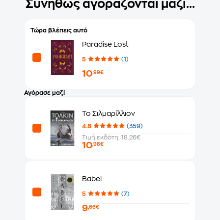
Συνήθως αγοράζονται μαζί...
Τώρα βλέπεις αυτό
Paradise Lost
5
(1)
10
,99€
Αγόρασε μαζί
Το Σιλμαρίλλιον
4.8
(359)
Τιμή εκδότη: 18.26€
10
,96€
Babel
5
(7)
9
,66€