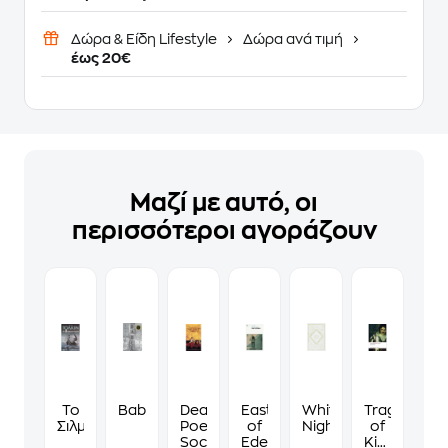
Δώρα & Είδη Lifestyle
Δώρα ανά τιμή
έως 20€
Μαζί με αυτό, οι
περισσότεροι αγοράζουν
Το
Babel
Dead
East
White
Tragedy
Σιλμαρίλλιον
Poets
of
Nights
of
Society
Eden
King