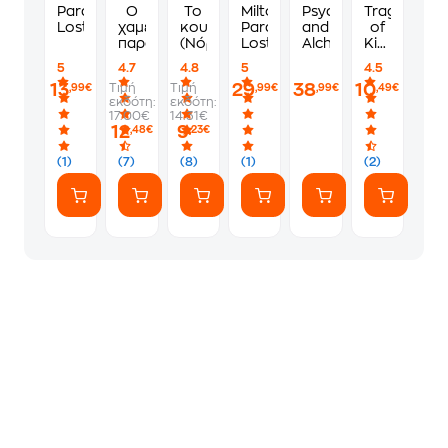
Paradise
O
Το
Milton's
Psychology
Tragedy
Lost
χαμένος
κουκλόσπιτο
Paradise
and
of
παράδεισος
(Νόρα)
Lost
Alchemy
King
Richard
5
4.7
4.8
5
4.5
III -
13
29
38
10
Τιμή
Τιμή
,99€
,99€
,99€
,49€
The
εκδότη:
εκδότη:
Oxford
17.00€
14.31€
Shakespea
12
9
,48€
,23€
(1)
(7)
(8)
(1)
(2)