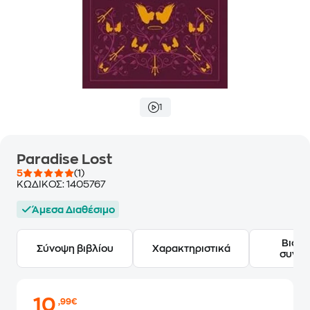
1
Paradise Lost
5
(1)
ΚΩΔΙΚΟΣ:
1405767
Άμεσα Διαθέσιμο
Βιογ
Σύνοψη βιβλίου
Χαρακτηριστικά
συγγ
10
,99€