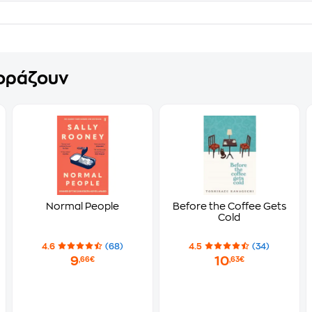
γοράζουν
Normal People
Before the Coffee Gets
Cold
4.6
(68)
4.5
(34)
9
10
,66€
,63€