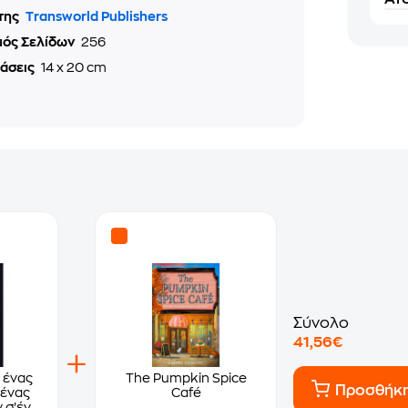
της
Transworld Publishers
μός Σελίδων
256
τάσεις
14 x 20 cm
Σύνολο
41,56€
 ένας
The Pumpkin Spice
Προσθήκ
 ένας
Café
 σ’ένα