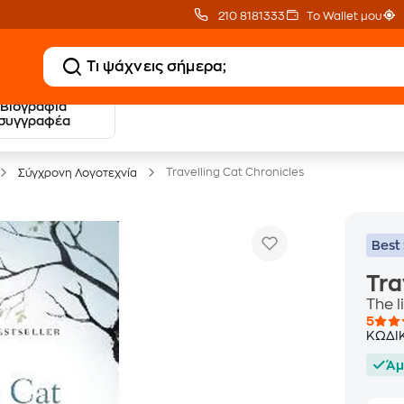
210 8181333
Το Wallet μου
Βιογραφία
20 € Public επιστροφή
Δωρεάν Μεταφορικ
συγγραφέα
με Snappi
με Public+ Delivery
Travelling Cat Chronicles
Σύγχρονη Λογοτεχνία
Best 
Tra
The l
5
ΚΩΔΙ
Άμ