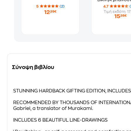
μπαρ
5
(2)
4.7
12
Τιμή εκδότη: 17
,99€
15
,98€
Σύνοψη βιβλίου
STUNNING HARDBACK GIFTING EDITION, INCLUDES
RECOMMENDED BY THOUSANDS OF INTERNATIONAL READ
Gabriel, a translator of Murakami.
INCLUDES 6 BEAUTIFUL LINE-DRAWINGS