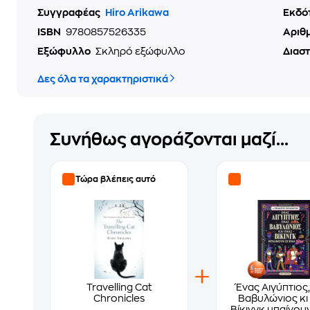
Συγγραφέας
Hiro Arikawa
Εκδό
ISBN
9780857526335
Αριθ
Εξώφυλλο
Σκληρό εξώφυλλο
Διασ
Δες όλα τα χαρακτηριστικά
Συνήθως αγοράζονται μαζί...
Τώρα βλέπεις αυτό
Travelling Cat
Ένας Αιγύπτιος,
Chronicles
Βαβυλώνιος κι
Βίκινγκ μπαίνουν