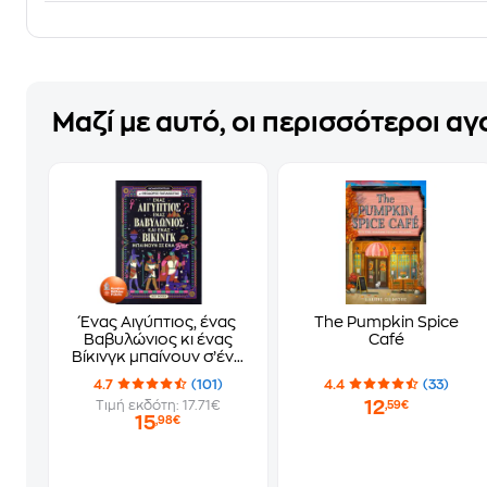
Μαζί με αυτό, οι περισσότεροι α
Ένας Αιγύπτιος, ένας
The Pumpkin Spice
Βαβυλώνιος κι ένας
Café
Βίκινγκ μπαίνουν σ’ένα
μπαρ
4.7
(101)
4.4
(33)
12
Τιμή εκδότη: 17.71€
,59€
15
,98€