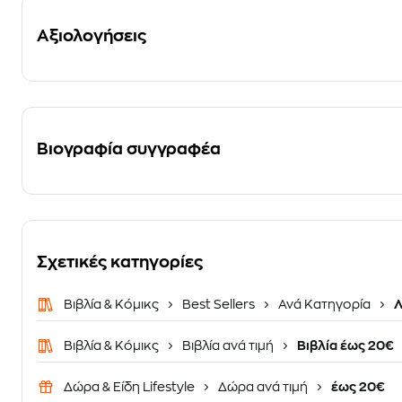
Αξιολογήσεις
Βιογραφία συγγραφέα
Σχετικές κατηγορίες
Βιβλία & Κόμικς
Best Sellers
Ανά Κατηγορία
Λ
Βιβλία & Κόμικς
Βιβλία ανά τιμή
Βιβλία έως 20€
Δώρα & Είδη Lifestyle
Δώρα ανά τιμή
έως 20€