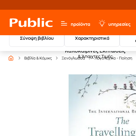
προϊόντα
υπηρεσίες
Σύνοψη βιβλίου
Χαρακτηριστικά
Καλοκαιρινές Εκπτώσεις
& Άπαιχτες Τιμές
Βιβλία & Κόμικς
Ξενόγλωσσα
Λογοτεχνία - Ποίηση