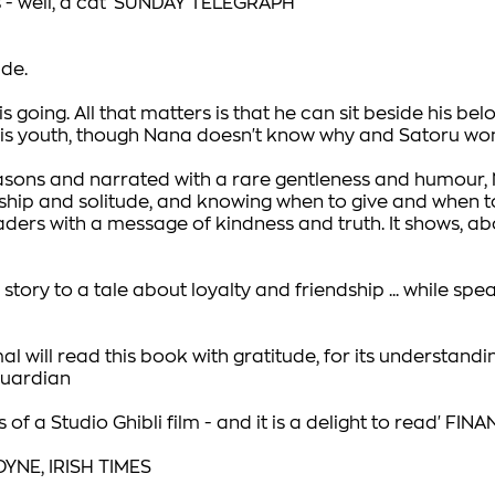
 well, a cat'
SUNDAY TELEGRAPH
ide.
s going. All that matters is that he can sit beside his bel
m his youth, though Nana doesn't know why and Satoru won
ons and narrated with a rare gentleness and humour, Nan
ndship and solitude, and knowing when to give and when
rs with a message of kindness and truth. It shows, abov
 story to a tale about loyalty and friendship ... while s
 will read this book with gratitude, for its understand
uardian
f a Studio Ghibli film - and it is a delight to read'
FINA
YNE, IRISH TIMES