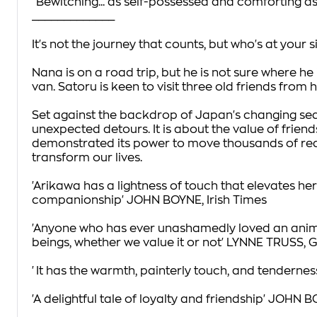
'Bewitching... as self-possessed and comforting as -
_____________
It's not the journey that counts, but who's at your s
Nana is on a road trip, but he is not sure where he i
van. Satoru is keen to visit three old friends fro
Set against the backdrop of Japan's changing seas
unexpected detours. It is about the value of frie
demonstrated its power to move thousands of reade
transform our lives.
'Arikawa has a lightness of touch that elevates her
companionship' JOHN BOYNE,
Irish Times
'Anyone who has ever unashamedly loved an animal
beings, whether we value it or not'
LYNNE TRUSS,
G
'It has the warmth, painterly touch, and tenderness o
'
A delightful tale of loyalty and friendship'
JOHN BO