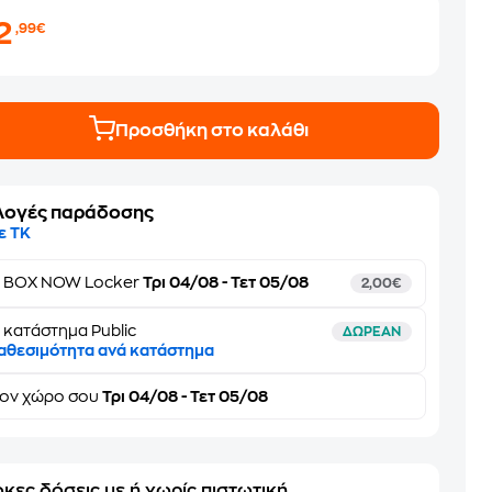
2
,99€
Προσθήκη στο καλάθι
λογές παράδοσης
ε ΤΚ
ε
BOX NOW Locker
Τρι 04/08 - Τετ 05/08
2,00€
 κατάστημα Public
ΔΩΡΕΑΝ
αθεσιμότητα ανά κατάστημα
τον
χώρο σου
Τρι 04/08 - Τετ 05/08
κες δόσεις με ή χωρίς πιστωτική