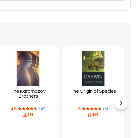
The Karamazov
The Origin of Species
Brothers
4.5
(12)
5
(2)
4
6
,83€
,49€