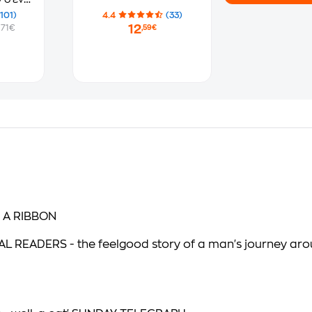
(101)
4.4
(33)
12
.71€
,59€
 A RIBBON
ERS - the feelgood story of a man's journey around 