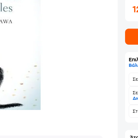
1
Επι
Βάλ
Σ
Σε
Δι
Σ
Άτο