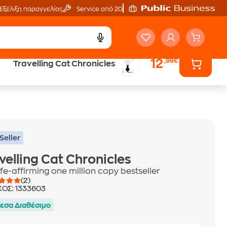
Εξέλιξη παραγγελίας
Service από 20'
12
,99€
Travelling Cat Chronicles
ά
Έλα στον κόσμο
των ηχητικών βιβλίων
Seller
velling Cat Chronicles
ife-affirming one million copy bestseller
(2)
ΚΟΣ:
1333603
εσα Διαθέσιμο