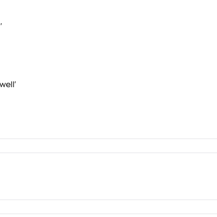
'
well'