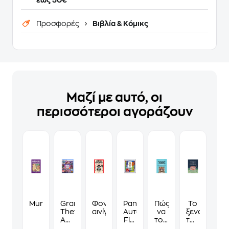
έως 50€
Προσφορές
Βιβλία & Κόμικς
Μαζί με αυτό, οι
περισσότεροι αγοράζουν
Murdoku
Grand
Φονικά
Panini
Πώς
Το
Theft
αινίγματα
Αυτοκόλλητα
να
ξενοδοχείο
Auto
Fifa
τους
των
VI
World
λες
συναισθημ