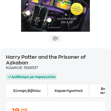
1
Harry Potter and the Prisoner of
Azkaban
ΚΩΔΙΚΟΣ:
1528337
Διαθέσιμο με παραγγελία
Βιογ
Σύνοψη βιβλίου
Χαρακτηριστικά
συγγ
,00€