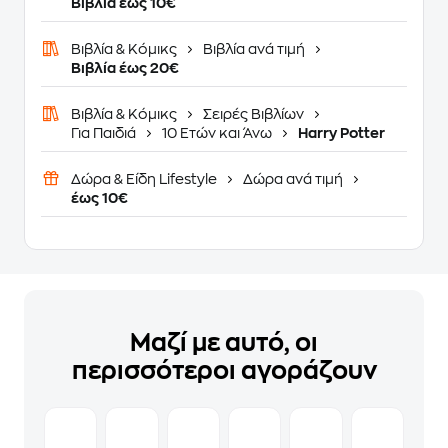
Βιβλία έως 10€
Βιβλία & Κόμικς
Βιβλία ανά τιμή
Βιβλία έως 20€
Βιβλία & Κόμικς
Σειρές Βιβλίων
Για Παιδιά
10 Ετών και Άνω
Harry Potter
Δώρα & Είδη Lifestyle
Δώρα ανά τιμή
έως 10€
Μαζί με αυτό, οι
περισσότεροι αγοράζουν