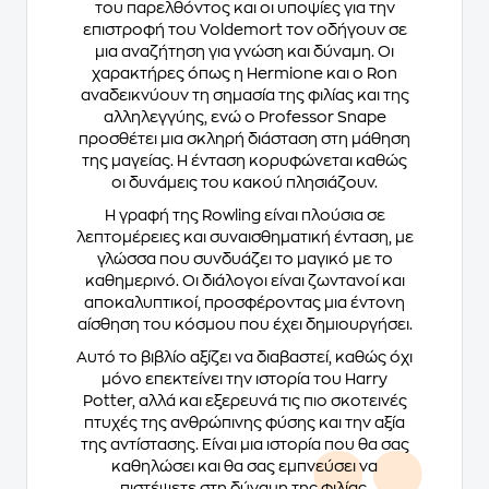
του παρελθόντος και οι υποψίες για την
επιστροφή του Voldemort τον οδήγουν σε
μια αναζήτηση για γνώση και δύναμη. Οι
χαρακτήρες όπως η Hermione και ο Ron
αναδεικνύουν τη σημασία της φιλίας και της
αλληλεγγύης, ενώ ο Professor Snape
προσθέτει μια σκληρή διάσταση στη μάθηση
της μαγείας. Η ένταση κορυφώνεται καθώς
οι δυνάμεις του κακού πλησιάζουν.
Η γραφή της Rowling είναι πλούσια σε
λεπτομέρειες και συναισθηματική ένταση, με
γλώσσα που συνδυάζει το μαγικό με το
καθημερινό. Οι διάλογοι είναι ζωντανοί και
αποκαλυπτικοί, προσφέροντας μια έντονη
αίσθηση του κόσμου που έχει δημιουργήσει.
Αυτό το βιβλίο αξίζει να διαβαστεί, καθώς όχι
μόνο επεκτείνει την ιστορία του Harry
Potter, αλλά και εξερευνά τις πιο σκοτεινές
πτυχές της ανθρώπινης φύσης και την αξία
της αντίστασης. Είναι μια ιστορία που θα σας
καθηλώσει και θα σας εμπνεύσει να
πιστέψετε στη δύναμη της φιλίας.