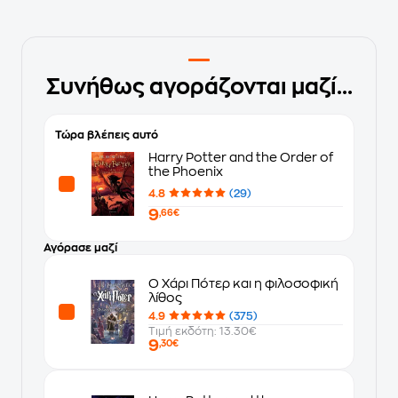
Συνήθως αγοράζονται μαζί...
Τώρα βλέπεις αυτό
Harry Potter and the Order of
the Phoenix
4.8
(29)
9
,66€
Αγόρασε μαζί
Ο Χάρι Πότερ και η φιλοσοφική
λίθος
4.9
(375)
Τιμή εκδότη: 13.30€
9
,30€