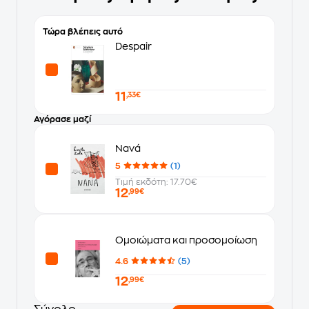
Τώρα βλέπεις αυτό
Despair
11
,33€
Αγόρασε μαζί
Νανά
5
(1)
Τιμή εκδότη: 17.70€
12
,99€
Ομοιώματα και προσομοίωση
4.6
(5)
12
,99€