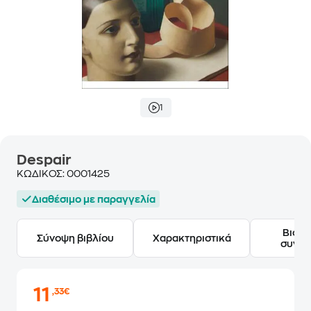
1
Despair
ΚΩΔΙΚΟΣ:
0001425
Διαθέσιμο με παραγγελία
Βιογ
Σύνοψη βιβλίου
Χαρακτηριστικά
συγγ
11
,33€