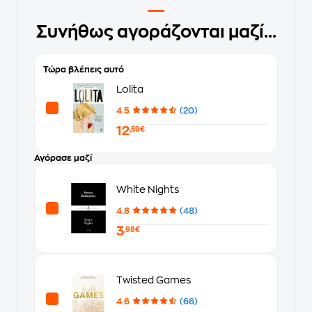
Συνήθως αγοράζονται μαζί...
Τώρα βλέπεις αυτό
Lolita
4.5
(20)
12
,59€
Αγόρασε μαζί
White Nights
4.8
(48)
3
,98€
Twisted Games
4.6
(66)