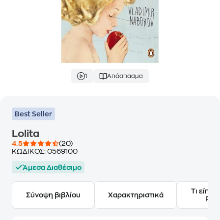
1
Απόσπασμα
Best Seller
Lolita
4.5
(20)
ΚΩΔΙΚΟΣ:
0569100
Άμεσα Διαθέσιμο
Τι είπαν
Σύνοψη βιβλίου
Χαρακτηριστικά
Frie