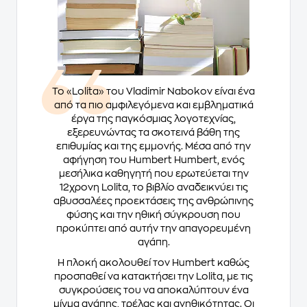
Το «Lolita» του Vladimir Nabokov είναι ένα
από τα πιο αμφιλεγόμενα και εμβληματικά
έργα της παγκόσμιας λογοτεχνίας,
εξερευνώντας τα σκοτεινά βάθη της
επιθυμίας και της εμμονής. Μέσα από την
αφήγηση του Humbert Humbert, ενός
μεσήλικα καθηγητή που ερωτεύεται την
12χρονη Lolita, το βιβλίο αναδεικνύει τις
αβυσσαλέες προεκτάσεις της ανθρώπινης
φύσης και την ηθική σύγκρουση που
προκύπτει από αυτήν την απαγορευμένη
αγάπη.
Η πλοκή ακολουθεί τον Humbert καθώς
προσπαθεί να κατακτήσει την Lolita, με τις
συγκρούσεις του να αποκαλύπτουν ένα
μίγμα αγάπης, τρέλας και ανηθικότητας. Οι