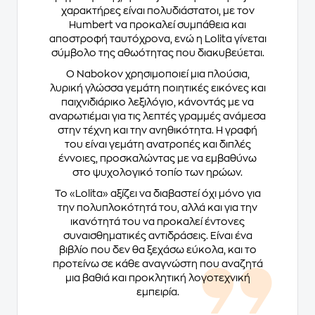
χαρακτήρες είναι πολυδιάστατοι, με τον
Humbert να προκαλεί συμπάθεια και
αποστροφή ταυτόχρονα, ενώ η Lolita γίνεται
σύμβολο της αθωότητας που διακυβεύεται.
Ο Nabokov χρησιμοποιεί μια πλούσια,
λυρική γλώσσα γεμάτη ποιητικές εικόνες και
παιχνιδιάρικο λεξιλόγιο, κάνοντάς με να
αναρωτιέμαι για τις λεπτές γραμμές ανάμεσα
στην τέχνη και την ανηθικότητα. Η γραφή
του είναι γεμάτη ανατροπές και διπλές
έννοιες, προσκαλώντας με να εμβαθύνω
στο ψυχολογικό τοπίο των ηρώων.
Το «Lolita» αξίζει να διαβαστεί όχι μόνο για
την πολυπλοκότητά του, αλλά και για την
ικανότητά του να προκαλεί έντονες
συναισθηματικές αντιδράσεις. Είναι ένα
βιβλίο που δεν θα ξεχάσω εύκολα, και το
προτείνω σε κάθε αναγνώστη που αναζητά
μια βαθιά και προκλητική λογοτεχνική
εμπειρία.