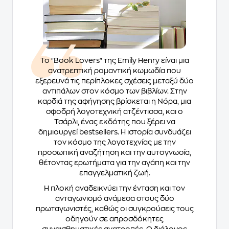
Το "Book Lovers" της Emily Henry είναι μια
ανατρεπτική ρομαντική κωμωδία που
εξερευνά τις περίπλοκες σχέσεις μεταξύ δύο
αντιπάλων στον κόσμο των βιβλίων. Στην
καρδιά της αφήγησης βρίσκεται η Νόρα, μια
σφοδρή λογοτεχνική ατζέντισσα, και ο
Τσάρλι, ένας εκδότης που ξέρει να
δημιουργεί bestsellers. Η ιστορία συνδυάζει
τον κόσμο της λογοτεχνίας με την
προσωπική αναζήτηση και την αυτογνωσία,
θέτοντας ερωτήματα για την αγάπη και την
επαγγελματική ζωή.
Η πλοκή αναδεικνύει την ένταση και τον
ανταγωνισμό ανάμεσα στους δύο
πρωταγωνιστές, καθώς οι συγκρούσεις τους
οδηγούν σε απροσδόκητες