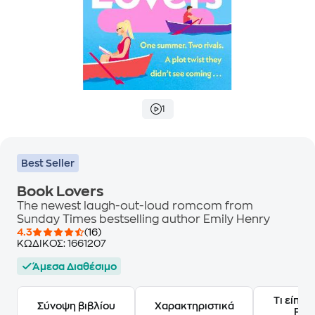
1
Best Seller
Book Lovers
The newest laugh-out-loud romcom from
Sunday Times bestselling author Emily Henry
4.3
(16)
ΚΩΔΙΚΟΣ:
1661207
Άμεσα Διαθέσιμο
Τι είπαν
Σύνοψη βιβλίου
Χαρακτηριστικά
Frie