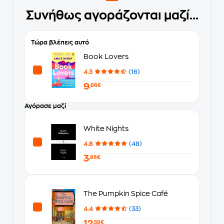
Συνήθως αγοράζονται μαζί...
Τώρα βλέπεις αυτό
Book Lovers
4.3
(16)
9
,66€
Αγόρασε μαζί
White Nights
4.8
(48)
3
,98€
The Pumpkin Spice Café
4.4
(33)
12
,59€