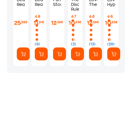
Read
Read
Story
Dixon
Theoretically
Hypothesis
Rule
4.8
4.7
4.8
4.6
25
11
12
10
12
10
,98€
,91€
,59€
,63€
,59€
,63€
(9)
(3)
(13)
(29)