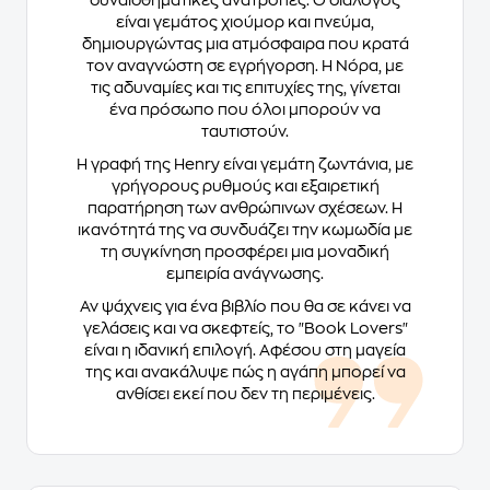
συναισθηματικές ανατροπές. Ο διάλογος
είναι γεμάτος χιούμορ και πνεύμα,
δημιουργώντας μια ατμόσφαιρα που κρατά
τον αναγνώστη σε εγρήγορση. Η Νόρα, με
τις αδυναμίες και τις επιτυχίες της, γίνεται
ένα πρόσωπο που όλοι μπορούν να
ταυτιστούν.
Η γραφή της Henry είναι γεμάτη ζωντάνια, με
γρήγορους ρυθμούς και εξαιρετική
παρατήρηση των ανθρώπινων σχέσεων. Η
ικανότητά της να συνδυάζει την κωμωδία με
τη συγκίνηση προσφέρει μια μοναδική
εμπειρία ανάγνωσης.
Αν ψάχνεις για ένα βιβλίο που θα σε κάνει να
γελάσεις και να σκεφτείς, το "Book Lovers"
είναι η ιδανική επιλογή. Αφέσου στη μαγεία
της και ανακάλυψε πώς η αγάπη μπορεί να
ανθίσει εκεί που δεν τη περιμένεις.