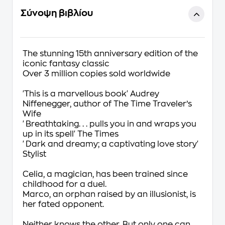
Σύνοψη βιβλίου
The stunning 15th anniversary edition of the
iconic fantasy classic
Over 3 million copies sold worldwide
'This is a marvellous book' Audrey
Niffenegger, author of
The Time Traveler’s
Wife
'Breathtaking. . . pulls you in and wraps you
up in its spell'
The Times
'Dark and dreamy; a captivating love story'
Stylist
Celia, a magician, has been trained since
childhood for a duel.
Marco, an orphan raised by an illusionist, is
her fated opponent.
Neither knows the other. But only one can