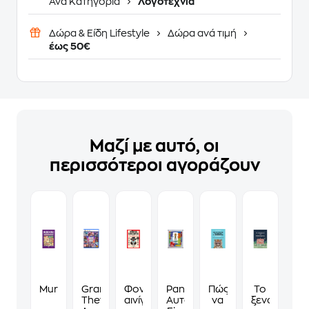
Ανά Κατηγορία
Λογοτεχνία
Δώρα & Είδη Lifestyle
Δώρα ανά τιμή
έως 50€
Μαζί με αυτό, οι
περισσότεροι αγοράζουν
Murdoku
Grand
Φονικά
Panini
Πώς
Το
Theft
αινίγματα
Αυτοκόλλητα
να
ξενοδοχείο