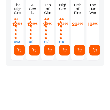
The
A
Throne
Night
Heir
The
Night
Gentleman
of
Circus
of
Hurricane
Circus
in
Glass
Fire
Wars
Moscow
4.7
5
4.9
4.5
12
12
9
10
22
12
,59€
,99€
,66€
,99€
,99€
,59€
(23)
(8)
(12)
(11)