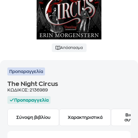
Απόσπασμα
Προπαραγγελία
The Night Circus
ΚΩΔΙΚΟΣ:
2136989
Προπαραγγελία
Βιογ
Σύνοψη βιβλίου
Χαρακτηριστικά
συγγ