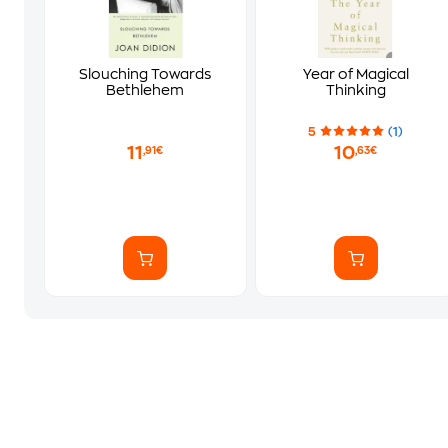
Slouching Towards
Year of Magical
Bethlehem
Thinking
5
(1)
11
10
,91€
,63€