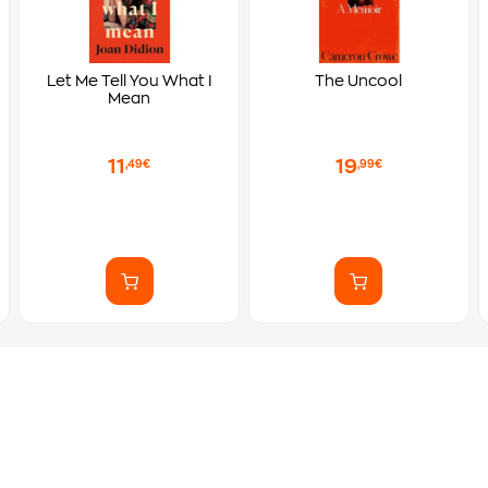
Let Me Tell You What I
The Uncool
Mean
11
19
,49€
,99€