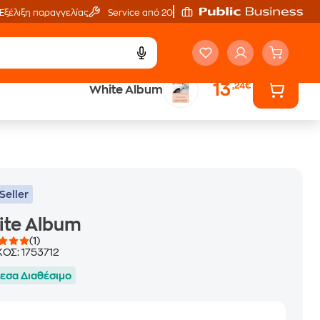
Εξέλιξη παραγγελίας
Service από 20'
13
,24€
White Album
ά
Έλα στον κόσμο
των ηχητικών βιβλίων
Seller
ite Album
(1)
ΚΟΣ:
1753712
εσα Διαθέσιμο