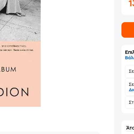
1
Επι
Βάλ
Σ
Σε
Δι
Σ
Άτο