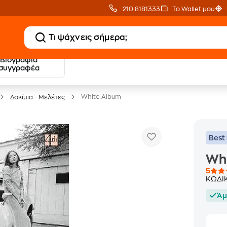
210 8181333
Το Wallet μου
Βιογραφία
20 € Public επιστροφή
Δωρεάν Μεταφορικ
συγγραφέα
με Snappi
με Public+ Delivery
White Album
Δοκίμια - Μελέτες
Best 
Wh
5
ΚΩΔΙ
Άμ