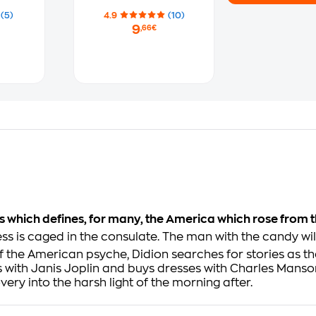
(5)
4.9
(10)
9
,66€
ys which defines, for many, the America which rose from th
cess is caged in the consulate. The man with the candy will
of the American psyche, Didion searches for stories as th
ies with Janis Joplin and buys dresses with Charles Manso
very into the harsh light of the morning after.