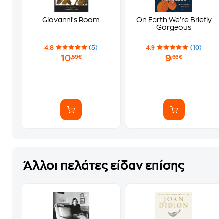
Giovanni's Room
On Earth We're Briefly
Gorgeous
4.8
(5)
4.9
(10)
10
9
,59€
,66€
Άλλοι πελάτες είδαν επίσης