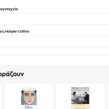
ογοτεχνία
ις Harper Collins
γοράζουν