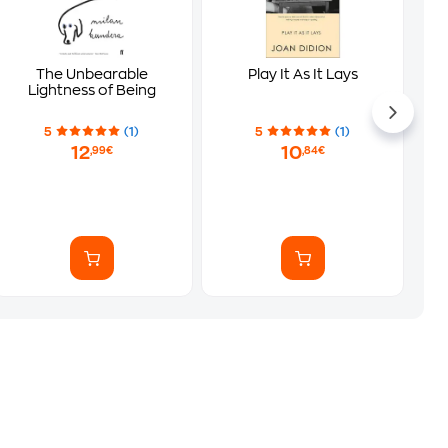
The Unbearable
Play It As It Lays
Lightness of Being
5
(1)
5
(1)
12
10
,99€
,84€