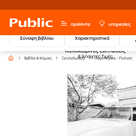
προϊόντα
υπηρεσίες
Σύνοψη βιβλίου
Χαρακτηριστικά
Καλοκαιρινές Εκπτώσεις
& Άπαιχτες Τιμές
Βιβλία & Κόμικς
Ξενόγλωσσα
Λογοτεχνία - Ποίηση