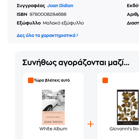
Συγγραφέας
Joan Didion
Εκδό
ISBN
9780008284688
Αριθ
Εξώφυλλο
Μαλακό εξώφυλλο
Διασ
Δες όλα τα χαρακτηριστικά
Συνήθως αγοράζονται μαζί...
Τώρα βλέπεις αυτό
White Album
Giovanni's R