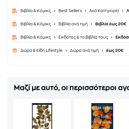
Βιβλία & Κόμικς
Best Sellers
Ανά Κατηγορία
Λ
Βιβλία & Κόμικς
Βιβλία ανά τιμή
Βιβλία έως 20€
Βιβλία & Κόμικς
Εκδότες & τα βιβλία τους
Εκδόσε
Δώρα & Είδη Lifestyle
Δώρα ανά τιμή
έως 20€
Μαζί με αυτό, οι περισσότεροι α