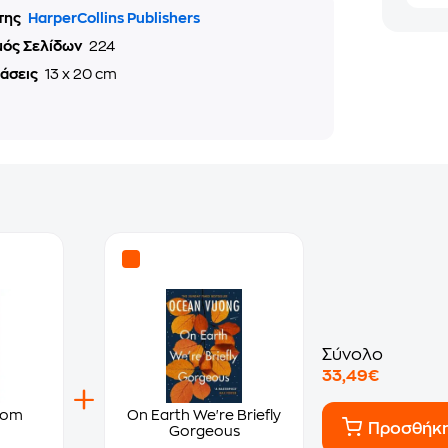
της
HarperCollins Publishers
μός Σελίδων
224
τάσεις
13 x 20 cm
Σύνολο
33,49€
oom
On Earth We're Briefly
Προσθήκ
Gorgeous