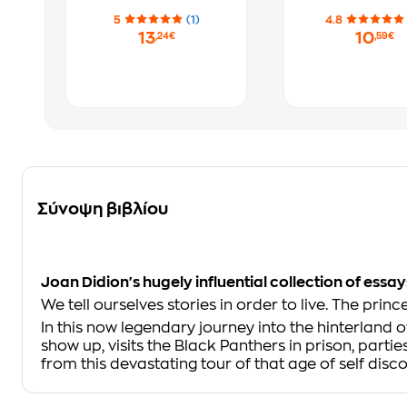
5
(1)
4.8
13
10
,24€
,59€
Σύνοψη βιβλίου
Joan Didion's hugely influential collection of essa
We tell ourselves stories in order to live. The prin
In this now legendary journey into the hinterland 
show up, visits the Black Panthers in prison, part
from this devastating tour of that age of self disco