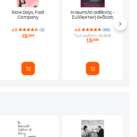
Slow Days, Fast
Η σιωπηλή ασθενής -
Company
Συλλεκτική έκδοση
4.5
(2)
4.8
(95)
15
Τιμή εκδότη: 19.90€
,98€
13
,99€