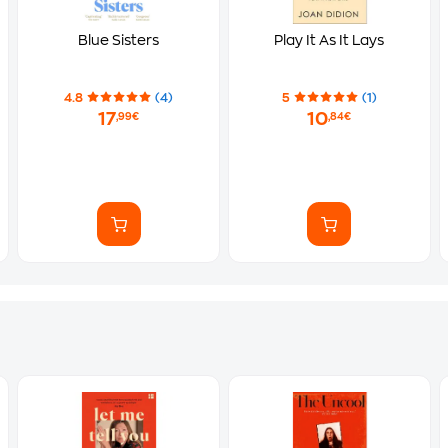
Blue Sisters
Play It As It Lays
4.8
(4)
5
(1)
17
10
,99€
,84€