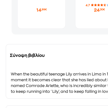
4.7
14
24
,99€
,30€
Σύνοψη βιβλίου
When the beautiful teenage Lily arrives in Lima in 1
moment it becomes clear that she has lied about bo
named Comrade Arlette, who is incredibly similar 
to keep running into 'Lily', and to keep falling in lo