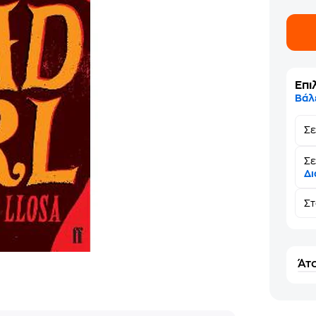
Επι
Βάλ
Σ
Σε
Δι
Σ
Άτο