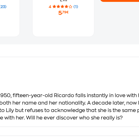
(23)
4
(1)
5
,79€
950, fifteen-year-old Ricardo falls instantly in love with
th her name and her nationality. A decade later, now liv
to Lily but refuses to acknowledge that she is the same
ve with her. Will he ever discover who she really is?