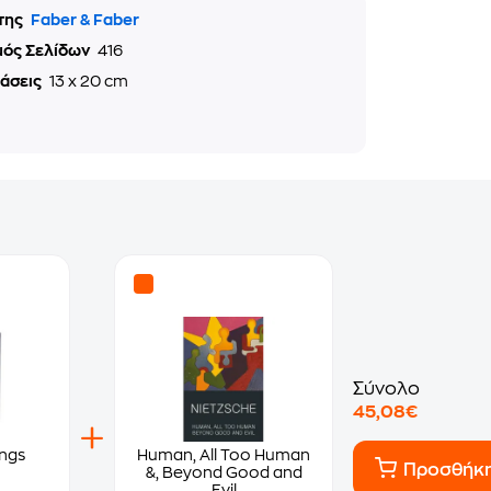
της
Faber & Faber
μός Σελίδων
416
τάσεις
13 x 20 cm
Σύνολο
45,08€
ings
Human, All Too Human
Προσθήκ
&, Beyond Good and
Evil