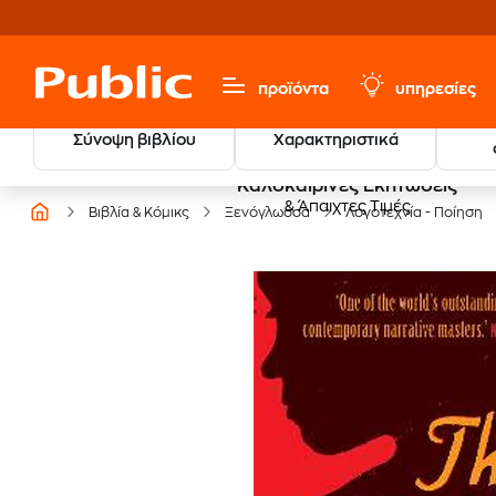
προϊόντα
υπηρεσίες
Σύνοψη βιβλίου
Χαρακτηριστικά
Καλοκαιρινές Εκπτώσεις
& Άπαιχτες Τιμές
Βιβλία & Κόμικς
Ξενόγλωσσα
Λογοτεχνία - Ποίηση