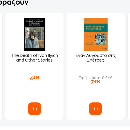
γοράζουν
The Death of Ivan Ilyich
Έναν Αύγουστο στις
and Other Stories
Σπέτσες
4
Τιμή εκδότη: 9.54€
,83€
7
,63€