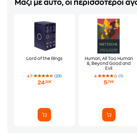
Μαζί με αυτό, οι περισσότεροι α
Lord of the Rings
Human, All Too Human
&, Beyond Good and
Evil
4.7
(23)
4
(1)
24
5
,30€
,79€