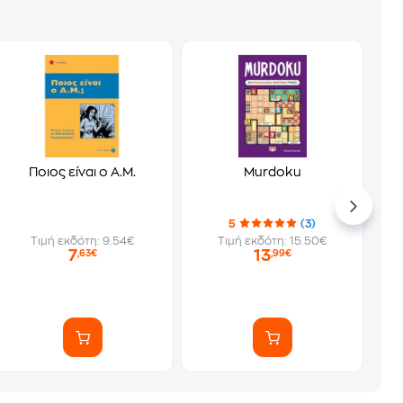
Ποιος είναι ο Α.Μ.
Murdoku
5
(3)
Τιμή εκδότη: 9.54€
Τιμή εκδότη: 15.50€
7
13
,63€
,99€