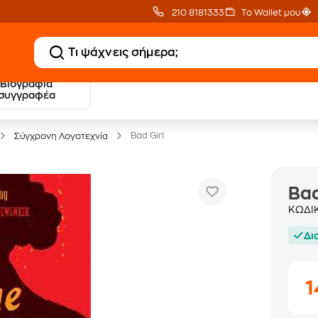
210 8181333
Το Wallet μου
Βιογραφία
20 € Public επιστροφή
Δωρεάν Μεταφορικ
συγγραφέα
με Snappi
με Public+ Delivery
Bad Girl
Σύγχρονη Λογοτεχνία
Bad
ΚΩΔΙ
Δι