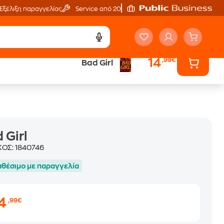
Εξέλιξη παραγγελίας
Service από 20'
14
,99€
Bad Girl
ά
Έλα στον κόσμο
των ηχητικών βιβλίων
 Girl
ΚΟΣ:
1840746
αθέσιμο με παραγγελία
14
,99€