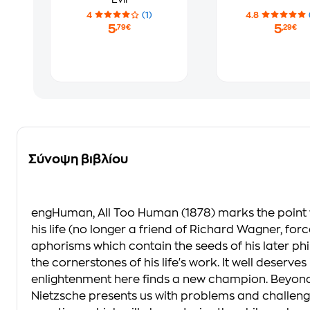
4
(1)
4.8
5
5
,79€
,29€
Σύνοψη βιβλίου
engHuman, All Too Human (1878) marks the point 
his life (no longer a friend of Richard Wagner, force
aphorisms which contain the seeds of his later phil
the cornerstones of his life's work. It well deserves 
enlightenment here finds a new champion. Beyond G
Nietzsche presents us with problems and challenges 