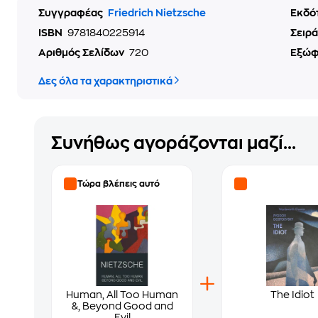
Συγγραφέας
Friedrich Nietzsche
Εκδό
ISBN
9781840225914
Σειρά
Αριθμός Σελίδων
720
Εξώ
Δες όλα τα χαρακτηριστικά
Συνήθως αγοράζονται μαζί...
Τώρα βλέπεις αυτό
Human, All Too Human
The Idiot
&, Beyond Good and
Evil