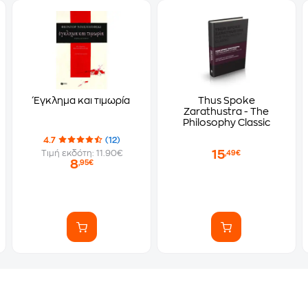
Έγκλημα και τιμωρία
Thus Spoke
Zarathustra - The
Philosophy Classic
4.7
(12)
15
Τιμή εκδότη: 11.90€
,49€
8
,95€