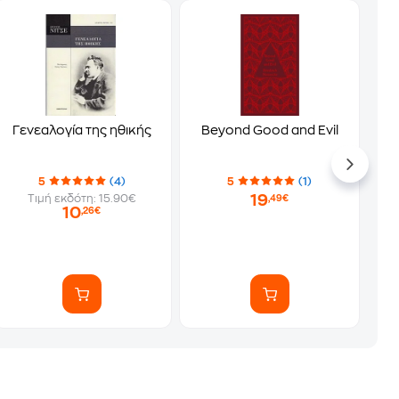
Γενεαλογία της ηθικής
Beyond Good and Evil
5
(4)
5
(1)
19
Τιμή εκδότη: 15.90€
,49€
10
,26€