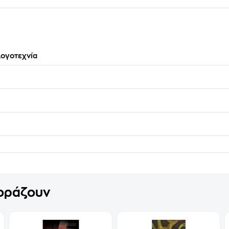
ογοτεχνία
γοράζουν