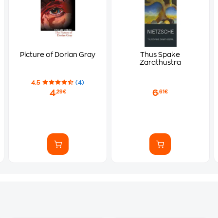
Picture of Dorian Gray
Thus Spake
Zarathustra
4.5
(4)
4
6
,29€
,61€