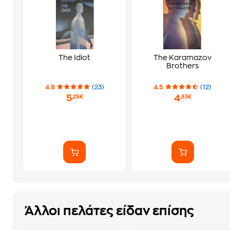
The Idiot
The Karamazov
Brothers
4.8
(23)
4.5
(12)
5
4
,29€
,83€
Άλλοι πελάτες είδαν επίσης