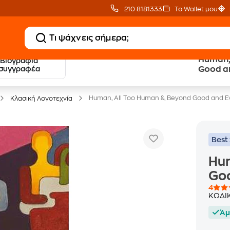
210 8181333
Το Wallet μου
Human, 
Βιογραφία
20 € Public επιστροφή
Δωρεάν Μεταφορικ
συγγραφέα
Good an
με Snappi
με Public+ Delivery
Human, All Too Human &, Beyond Good and Ev
Κλασική Λογοτεχνία
Best 
Hum
Goo
4
ΚΩΔΙ
Άμ