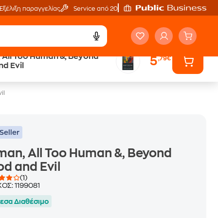
Εξέλιξη παραγγελίας
Service από 20'
All Too Human &, Beyond
5
,79€
ά
Έλα στον κόσμο
d Evil
των ηχητικών βιβλίων
il
Seller
an, All Too Human &, Beyond
d and Evil
(1)
ΚΟΣ:
1199081
εσα Διαθέσιμο