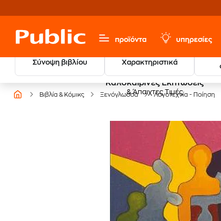
προϊόντα
υπηρεσίες
Σύνοψη βιβλίου
Χαρακτηριστικά
Καλοκαιρινές Εκπτώσεις
& Άπαιχτες Τιμές
Βιβλία & Κόμικς
Ξενόγλωσσα
Λογοτεχνία - Ποίηση