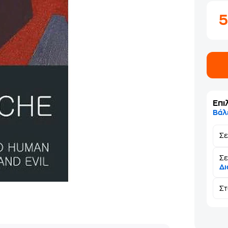
Επι
Βάλ
Σ
Σε
Δι
Σ