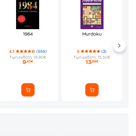
1984
Murdoku
4.7
(555)
5
(3)
Τιμή εκδότη: 18.80€
Τιμή εκδότη: 15.50€
9
13
,40€
,99€