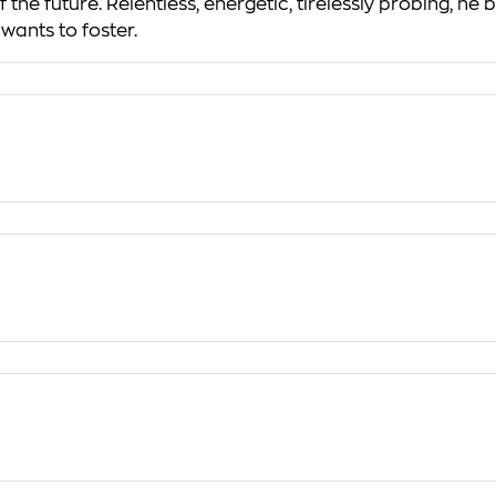
 the future. Relentless, energetic, tirelessly probing, h
wants to foster.