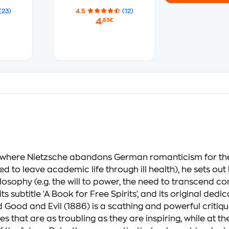
(23)
4.5
(12)
4
,83€
where Nietzsche abandons German romanticism for the 
d to leave academic life through ill health), he sets out h
osophy (e.g. the will to power, the need to transcend con
its subtitle 'A Book for Free Spirits', and its original ded
ood and Evil (1886) is a scathing and powerful critique
that are as troubling as they are inspiring, while at the