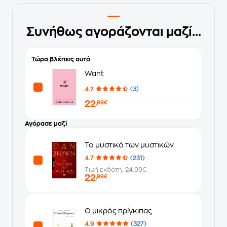
Συνήθως αγοράζονται μαζί...
Τώρα βλέπεις αυτό
Want
4.7
(3)
22
,99€
Αγόρασε μαζί
Το μυστικό των μυστικών
4.7
(231)
Τιμή εκδότη: 24.99€
22
,99€
Ο μικρός πρίγκιπας
4.9
(327)