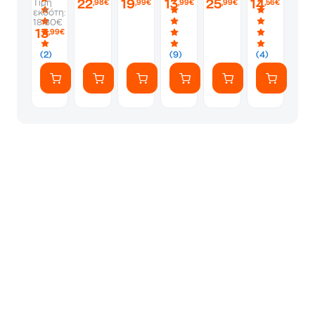
22
19
13
25
14
Τιμή
,98€
,99€
,99€
,99€
,56€
εκδότη:
18.80€
13
,99€
(2)
(9)
(4)