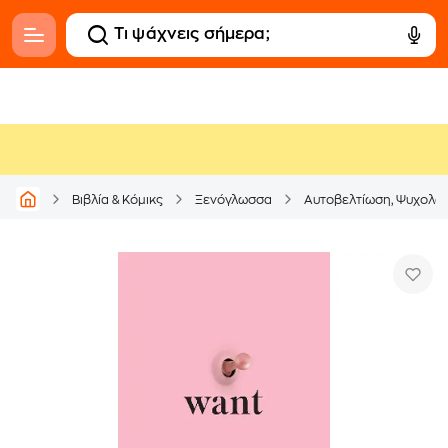
Βιβλία & Κόμικς
Ξενόγλωσσα
Αυτοβελτίωση, Ψυχολογί