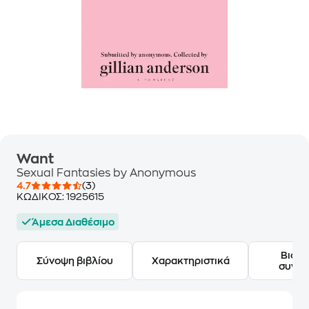
Want
Sexual Fantasies by Anonymous
4.7
(3)
ΚΩΔΙΚΟΣ:
1925615
Άμεσα Διαθέσιμο
Βιογ
Σύνοψη βιβλίου
Χαρακτηριστικά
συγγ