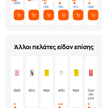
MP
(231)
με
(13)
(31)
(17)
(48)
Ανίχνευση
κίνησης
Άλλοι πελάτες είδαν επίσης
Θέλω
Strangers
More
Attached
More
Conversati
on
Love
5
4.8
5