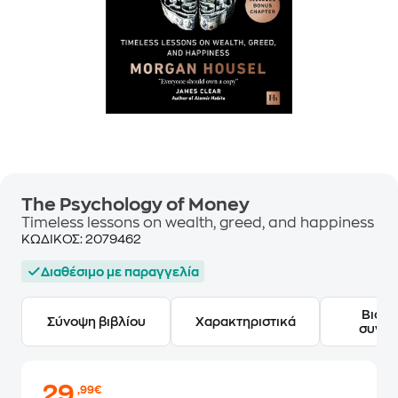
The Psychology of Money
Timeless lessons on wealth, greed, and happiness
ΚΩΔΙΚΟΣ:
2079462
Διαθέσιμο με παραγγελία
Βιογ
Σύνοψη βιβλίου
Χαρακτηριστικά
συγγ
29
,99€