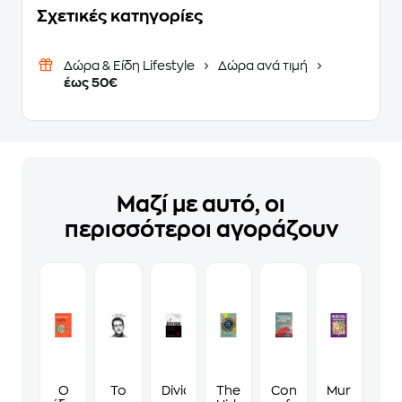
Σχετικές κατηγορίες
Δώρα & Είδη Lifestyle
Δώρα ανά τιμή
έως 50€
Μαζί με αυτό, οι
περισσότεροι αγοράζουν
Ο
Το
Divide
The
Confessions
Murdoku