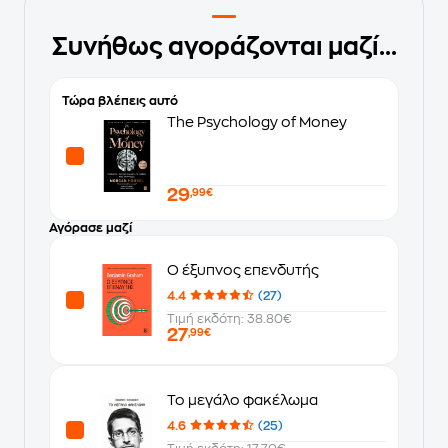
Συνήθως αγοράζονται μαζί...
Τώρα βλέπεις αυτό
The Psychology of Money
29
,99€
Αγόρασε μαζί
Ο έξυπνος επενδυτής
4.4
(27)
Τιμή εκδότη: 38.80€
27
,99€
Το μεγάλο φακέλωμα
4.6
(25)