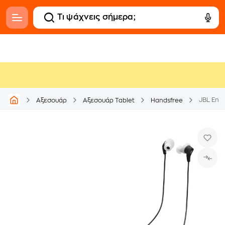
JBL Endu
Αξεσουάρ
Αξεσουάρ Tablet
Handsfree