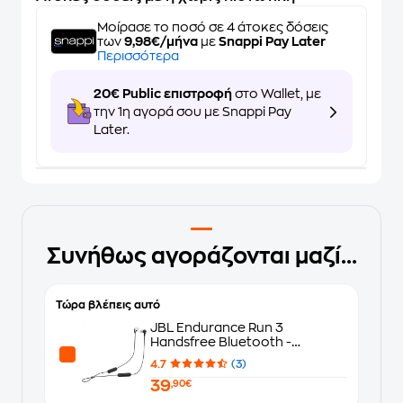
Μοίρασε το ποσό σε 4 άτοκες δόσεις
των
9,98€/μήνα
με
Snappi Pay Later
Περισσότερα
20€ Public επιστροφή
στο Wallet, με
την 1η αγορά σου με Snappi Pay
Later.
Συνήθως αγοράζονται μαζί...
Τώρα βλέπεις αυτό
JBL Endurance Run 3
Handsfree Bluetooth -
Black/Grey
4.7
(3)
39
,90€