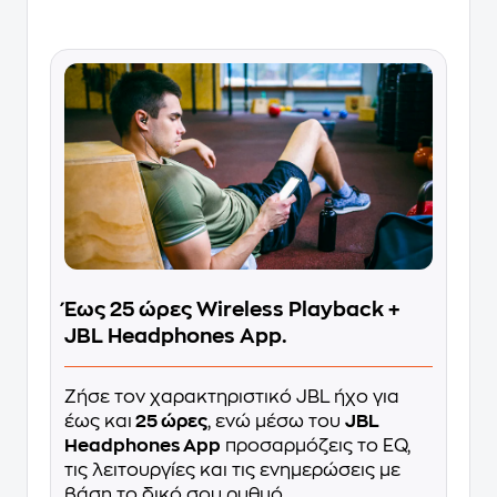
Έως 25 ώρες Wireless Playback +
JBL Headphones App.
Ζήσε τον χαρακτηριστικό JBL ήχο για
έως και
25 ώρες
, ενώ μέσω του
JBL
Headphones App
προσαρμόζεις το EQ,
τις λειτουργίες και τις ενημερώσεις με
βάση το δικό σου ρυθμό.