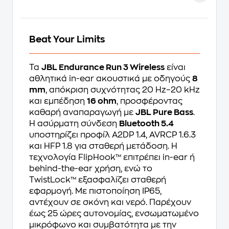
Beat Your Limits
Τα
JBL Endurance Run 3 Wireless
είναι
αθλητικά in-ear ακουστικά με οδηγούς
8
mm
, απόκριση συχνότητας 20 Hz–20 kHz
και εμπέδηση
16 ohm
, προσφέροντας
καθαρή αναπαραγωγή με
JBL Pure Bass
.
Η ασύρματη σύνδεση
Bluetooth 5.4
υποστηρίζει προφίλ A2DP 1.4, AVRCP 1.6.3
και HFP 1.8 για σταθερή μετάδοση. Η
τεχνολογία FlipHook™ επιτρέπει in-ear ή
behind-the-ear χρήση, ενώ το
TwistLock™ εξασφαλίζει σταθερή
εφαρμογή. Με πιστοποίηση IP65,
αντέχουν σε σκόνη και νερό. Παρέχουν
έως 25 ώρες αυτονομίας, ενσωματωμένο
μικρόφωνο και συμβατότητα με την