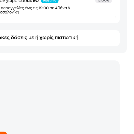
ον χώρο σου
σε 90'
5,00€
α παραγγελίες έως τις 19:00 σε Αθήνα &
σσαλονίκη
κες δόσεις με ή χωρίς πιστωτική