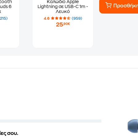
tooth
Καλώδιο Apple
Προσθήκ
uds 6
Lightning σε USB-C 1m -
k
Λευκό
(215)
4.6
(959)
25
,90€
ες σου.