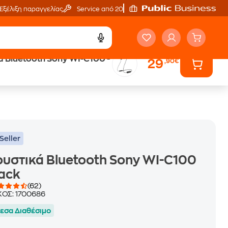
Εξέλιξη παραγγελίας
Service από 20'
 Bluetooth Sony WI-C100 -
29
,90€
Trade & Save
επιστροφή κινητού
Seller
υστικά Bluetooth Sony WI-C100
lack
(62)
ΚΟΣ:
1700686
εσα Διαθέσιμο