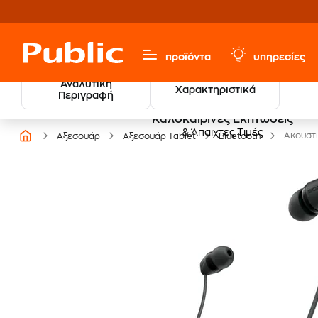
προϊόντα
υπηρεσίες
Αναλυτική
Χαρακτηριστικά
Περιγραφή
Καλοκαιρινές Εκπτώσεις
& Άπαιχτες Τιμές
Ακουστι
Αξεσουάρ
Αξεσουάρ Tablet
Bluetooth