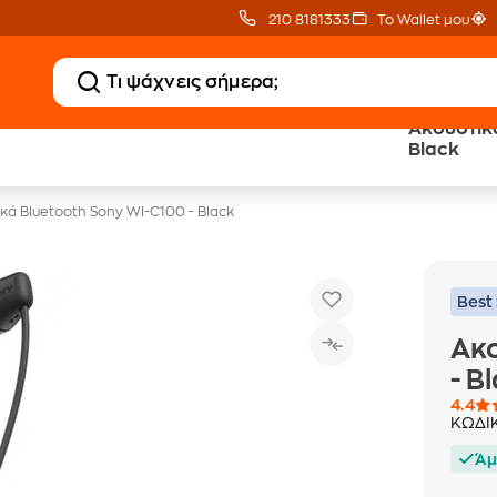
210 8181333
Το Wallet μου
Ακουστικά
Δώρο ΑΙ courses
Δωρεάν BoxNow
Black
αξίας 150€
για 1 χρόνο!
κά Bluetooth Sony WI-C100 - Black
Best 
Ακο
- B
4.4
ΚΩΔΙ
Άμ