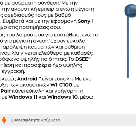
ά με ασύρματη σύνδεση. Με την
 την ακουστική εμπειρία ενώ η μέγιστη
ς σχεδιασμός τους με βαθμό
ξω. Συμβατά και με την εφαρμογή
Sony |
ήχο στις προτιμήσεις σου.
ς του λαιμού σου για ευστάθεια, ενώ το
ύ για μέγιστη άνεση. Έχουν εύκολο
 παράλειψη κομματιών και ρύθμιση
υνομιλία γίνεται ελεύθερα με καθαρές
κρόφωνο υψηλής ποιότητας. Το
DSEE™
μπίεση και προσφέρει ήχο υψηλής
ή εγγραφή.
υσκευές
Android™
είναι εύκολη. Με ένα
ευξη των ακουστικών
WI-C100
με
 Pair
κάνει εύκολη και γρήγορη τη
 με
Windows 11
και
Windows 10
, μέσω
Συνδεσιμότητα:
Ασύρματα