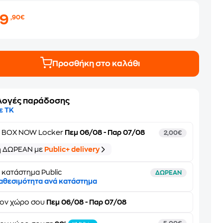
29
,90€
Προσθήκη στο καλάθι
λογές παράδοσης
ε ΤΚ
ε
BOX NOW Locker
Πεμ 06/08 - Παρ 07/08
2,00€
ή ΔΩΡΕΑΝ με
Public+ delivery
 κατάστημα Public
ΔΩΡΕΑΝ
αθεσιμότητα ανά κατάστημα
τον
χώρο σου
Πεμ 06/08 - Παρ 07/08