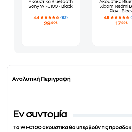
Ακουστικά Bluetooth
Ακουστικά Blue
Sony WI-C100 - Black
Xiaomi Redmi B
Play - Blac
4.4
(62)
4.5
29
17
,90€
,99€
Αναλυτική Περιγραφή
Eν συντομία
Τα
WI-C100
ακουστικα θα υπερβούν τις προσδοκί