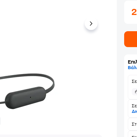
Επι
Βάλ
Σ
Σε
Δι
Σ