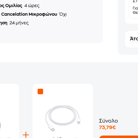
Στ
ος Ομιλίας
4 ώρες
Γι
Θε
e Cancelation Μικροφώνου
Όχι
ηση
24 μήνες
Άτο
Σύνολο
73,79€