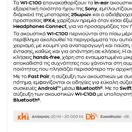
Τα
WI-C100
επανακαθορίζουν τα
in-ear
ακουστικ
εξαιρετική ποιότητα ήχου της
Sony
, εμπλουτίζουν
διάρκεια της μπαταρίας
25ωρών
και ο αδιάβροχο
προστασίας
IPX4
, χαρίζουν ηρεμία όταν είσαι έ
Headphones Connect
, για να προσαρμόζεις τον 
Τα ακουστικά
WI-C100
περνιούνται στο πίσω μέρο
περίβλημα ακολουθεί τα περιγράμματα του αυτιο
χειρισμό, με κουμπί για αναπαραγωγή και παύση,
έντασης, καθώς και για απάντηση σε κλήσεις. Η σ
κλήσεις
hands-free
, χάρη στο ενσωματωμένο μι
αποκαθιστά τις συχνότητες που χάνονται στη συ
ποιότητας που πλησιάζει περισσότερο την αρχικ
Με το
Fast Pair
, η σύζευξη των ακουστικών με σ
πάτημα, εμφανίζονται οι οδηγίες για εύκολη σύζ
συσκευές
Android™
μέσω
Bluetooth®
. Με το
Swift
σύζευξη των ακουστικών
WI-C100
με υπολογιστή
Bluetooth®
.
Απόκριση:
20 Hz – 20.000 Hz
Ευαισθησία:
-dB