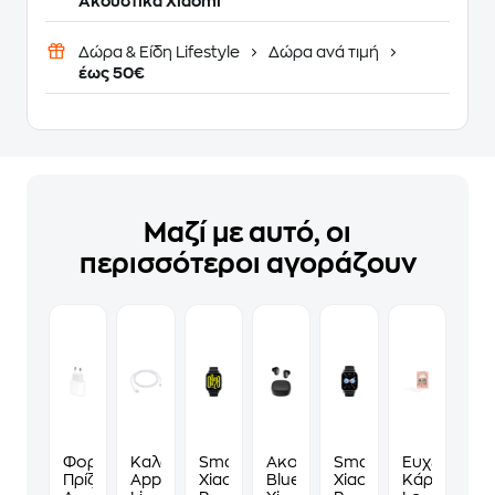
Ακουστικά Xiaomi
Δώρα & Είδη Lifestyle
Δώρα ανά τιμή
έως 50€
Μαζί με αυτό, οι
περισσότεροι αγοράζουν
Φορτιστής
Καλώδιο
Smartwatch
Ακουστικά
Smartwatch
Ευχετήρια
Πρίζας
Apple
Xiaomi
Bluetooth
Xiaomi
Κάρτα