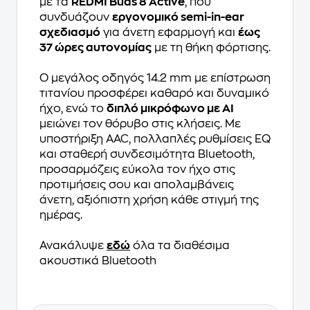
με τα
REDMI Buds 8 Active
, που
συνδυάζουν
εργονομικό semi-in-ear
σχεδιασμό
για άνετη εφαρμογή και
έως
37 ώρες αυτονομίας
με τη θήκη φόρτισης.
Ο μεγάλος οδηγός 14.2 mm με επίστρωση
τιτανίου προσφέρει καθαρό και δυναμικό
ήχο, ενώ το
διπλό μικρόφωνο με AI
μειώνει τον θόρυβο στις κλήσεις. Με
υποστήριξη AAC, πολλαπλές ρυθμίσεις EQ
και σταθερή συνδεσιμότητα Bluetooth,
προσαρμόζεις εύκολα τον ήχο στις
προτιμήσεις σου και απολαμβάνεις
άνετη, αξιόπιστη χρήση κάθε στιγμή της
ημέρας.
Ανακάλυψε
εδώ
όλα τα διαθέσιμα
ακουστικά Bluetooth