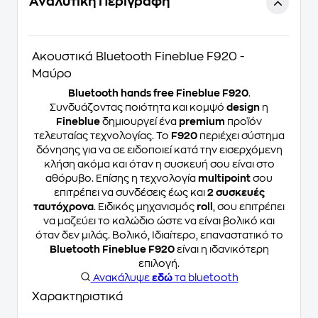
Αναλυτική Περιγραφή
Ακουστικά Bluetooth Fineblue F920 -
Μαύρο
Bluetoοth hands free Fineblue F920
.
Συνδυάζοντας ποιότητα και κομψό
design
η
Fineblue
δημιουργεί ένα
premium
προϊόν
τελευταίας τεχνολογίας. Το
F920
περιέχει σύστημα
δόνησης για να σε ειδοποιεί κατά την εισερχόμενη
κλήση ακόμα και όταν η συσκευή σου είναι στο
αθόρυβο. Επίσης η τεχνολογία
multipoint
σου
επιτρέπει να συνδέσεις έως και
2 συσκευές
ταυτόχρονα
. Ειδικός μηχανισμός
roll
, σου επιτρέπει
να μαζεύει το καλώδιο ώστε να είναι βολικό και
όταν δεν μιλάς. Βολικό, Ιδιαίτερο, επαναστατικό το
Bluetooth Fineblue F920
είναι η ιδανικότερη
επιλογή.
Ανακάλυψε
εδώ
τα bluetooth
Χαρακτηριστικά