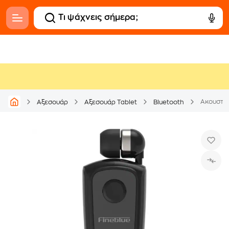
Ακουστικ
Αξεσουάρ
Αξεσουάρ Tablet
Bluetooth