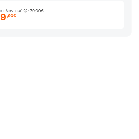
οτ. λιαν. τιμή
: 79,00€
49
,90€