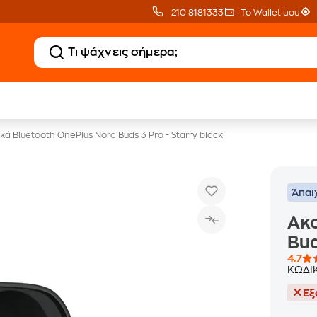
210 8181333
Το Wallet μου
Δώρο ΑΙ courses
Δωρεάν BoxNow
αξίας 150€
για 1 χρόνο!
κά Bluetooth OnePlus Nord Buds 3 Pro - Starry black
Άπαι
Ακο
Bud
4.7
ΚΩΔΙ
Εξ