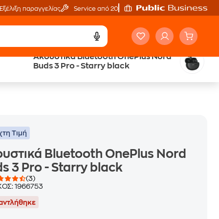
Εξέλιξη παραγγελίας
Service από 20'
Ακουστικά Bluetooth OnePlus Nord
Trade & Save
Buds 3 Pro - Starry black
επιστροφή κινητού
χτη Τιμή
υστικά Bluetooth OnePlus Nord
s 3 Pro - Starry black
(3)
ΚΟΣ:
1966753
αντλήθηκε