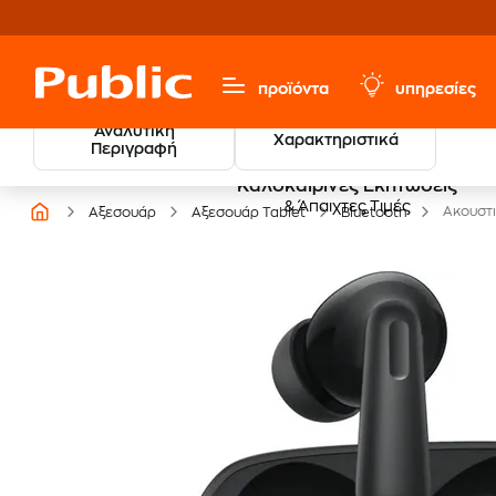
προϊόντα
υπηρεσίες
Αναλυτική
Χαρακτηριστικά
Περιγραφή
Καλοκαιρινές Εκπτώσεις
& Άπαιχτες Τιμές
Ακουστι
Αξεσουάρ
Αξεσουάρ Tablet
Bluetooth