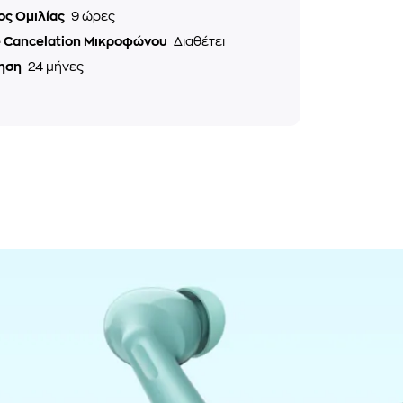
ος Ομιλίας
9 ώρες
e Cancelation Μικροφώνου
Διαθέτει
ηση
24 μήνες