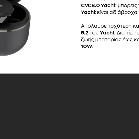
CVC8.0 Yacht
, μπορεί
Yacht
είναι αδιάβροχα
Απόλαυσε ταχύτερη κα
5.2
του
Yacht
. Διατήρη
ζωής μπαταρίας έως κ
10W
.