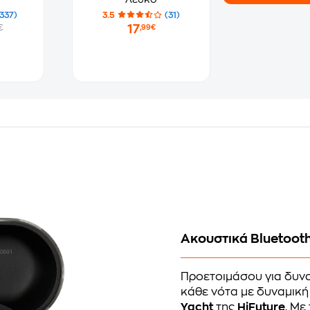
337)
3.5
(31)
17
€
,99€
Ακουστικά Bluetooth
Προετοιμάσου για δυνα
κάθε νότα με δυναμική
Yacht
της
HiFuture
. Mε