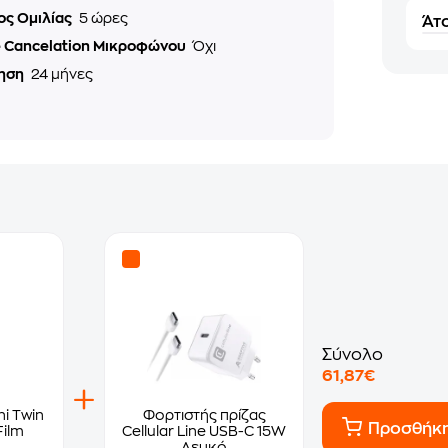
ος Ομιλίας
5 ώρες
Άτο
e Cancelation Μικροφώνου
Όχι
ηση
24 μήνες
Σύνολο
61,87€
ni Twin
Φορτιστής πρίζας
Προσθήκ
Film
Cellular Line USB-C 15W
Λευκό