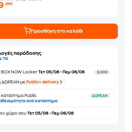
19
,99€
Προσθήκη στο καλάθι
λογές παράδοσης
ε ΤΚ
ε
BOX NOW Locker
Τετ 05/08 - Πεμ 06/08
2,00€
ή ΔΩΡΕΑΝ με
Public+ delivery
 κατάστημα Public
ΔΩΡΕΑΝ
αθεσιμότητα ανά κατάστημα
τον
χώρο σου
Τετ 05/08 - Πεμ 06/08