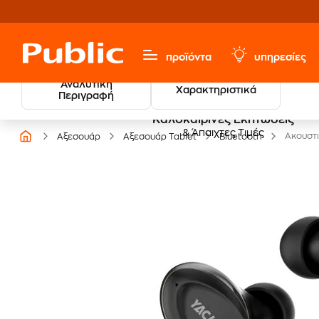
προϊόντα
υπηρεσίες
Αναλυτική
Χαρακτηριστικά
Περιγραφή
Καλοκαιρινές Εκπτώσεις
& Άπαιχτες Τιμές
Ακουστι
Αξεσουάρ
Αξεσουάρ Tablet
Bluetooth