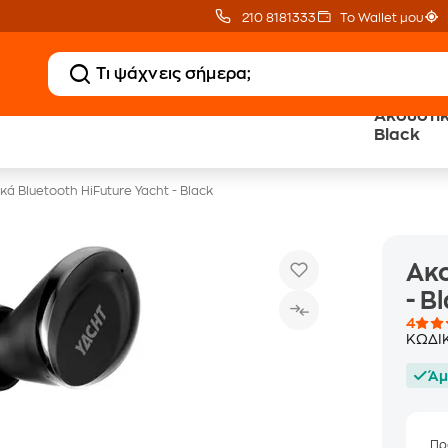
210 8181333
Το Wallet μου
Ακουστικ
Δώρο ΑΙ courses
Δωρεάν BoxNow
Black
αξίας 150€
για 1 χρόνο!
κά Bluetooth HiFuture Yacht - Black
Ακο
- B
4
ΚΩΔΙ
Άμ
Πρ