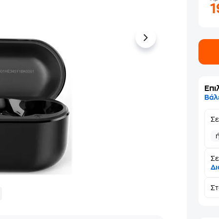
Επι
Βάλ
Σ
Σε
Δι
Σ