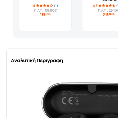
4
(1)
4.7
(
Π.Λ.Τ. : 59.90€
Π.Λ.Τ. : 29.13
19
23
,99€
,89€
Αναλυτική Περιγραφή