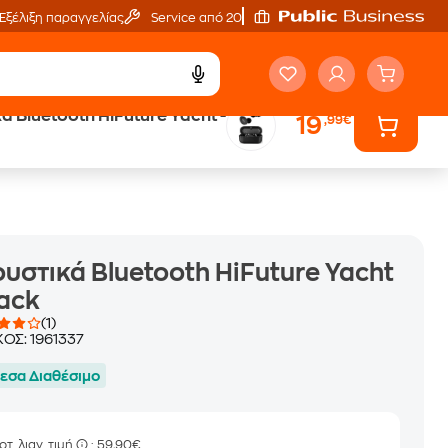
Εξέλιξη παραγγελίας
Service από 20'
ά Bluetooth HiFuture Yacht -
19
,99€
Trade & Save
επιστροφή κινητού
υστικά Bluetooth HiFuture Yacht
lack
(1)
ΚΟΣ:
1961337
εσα Διαθέσιμο
οτ. λιαν. τιμή
: 59,90€