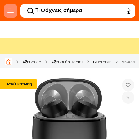
Ακουστικ
Αξεσουάρ
Αξεσουάρ Tablet
Bluetooth
-13% Έκπτωση