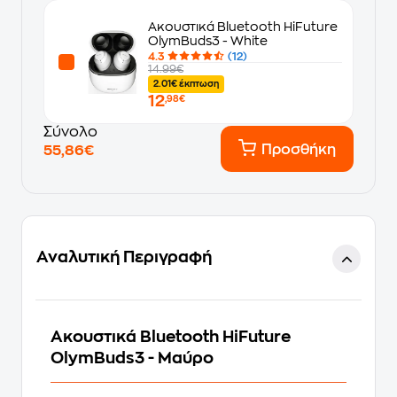
Ακουστικά Bluetooth HiFuture
OlymBuds3 - White
4.3
(12)
14.99€
2.01€ έκπτωση
12
,98€
Σύνολο
Προσθήκη
55,86€
Αναλυτική Περιγραφή
Ακουστικά Bluetooth HiFuture
OlymBuds3 - Μαύρο