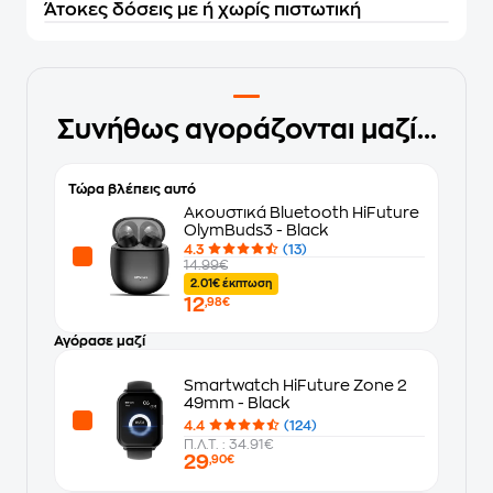
Άτοκες δόσεις με ή χωρίς πιστωτική
Συνήθως αγοράζονται μαζί...
Τώρα βλέπεις αυτό
Ακουστικά Bluetooth HiFuture
OlymBuds3 - Black
4.3
(13)
14.99€
2.01€ έκπτωση
12
,98€
Αγόρασε μαζί
Smartwatch HiFuture Zone 2
49mm - Black
4.4
(124)
Π.Λ.Τ. : 34.91€
29
,90€