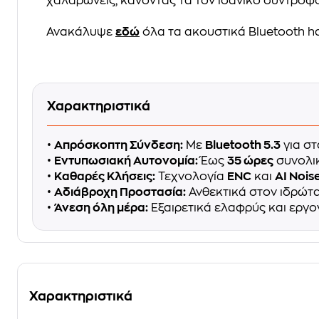
χαλαρώνεις, κάνοντάς τα τον ιδανικό σύντροφο
Ανακάλυψε
εδώ
όλα τα ακουστικά Bluetooth h
Χαρακτηριστικά
•
Απρόσκοπτη Σύνδεση:
Με
Bluetooth 5.3
για στ
•
Εντυπωσιακή Αυτονομία:
Έως
35 ώρες
συνολικ
•
Καθαρές Κλήσεις:
Τεχνολογία
ENC
και
AI Nois
•
Αδιάβροχη Προστασία:
Ανθεκτικά στον ιδρώτα 
•
Άνεση όλη μέρα:
Εξαιρετικά ελαφρύς και εργο
Χαρακτηριστικά