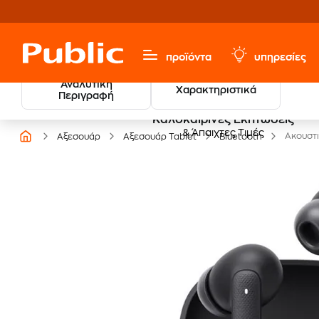
προϊόντα
υπηρεσίες
Αναλυτική
Χαρακτηριστικά
Περιγραφή
Καλοκαιρινές Εκπτώσεις
& Άπαιχτες Τιμές
Ακουστι
Αξεσουάρ
Αξεσουάρ Tablet
Bluetooth