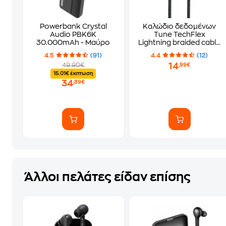
Powerbank Crystal
Καλώδιο δεδομένων
Audio PBK6K
Tune TechFlex
30.000mAh - Μαύρο
Lightning braided cable
Lightning σε USB-A 1.5m
4.5
(91)
4.4
(12)
- Black
14
49.90€
,99€
15.01€ έκπτωση
34
,89€
Άλλοι πελάτες είδαν επίσης