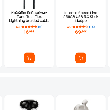
Καλώδιο δεδομένων
Intenso Speed Line
Tune TechFlex
256GB USB 3.0 Stick
Lightning braided cable
Μαύρο
USB-C σε Lightning 1.5m
4.8
(6)
3.9
(14)
- Black
16
69
,99€
,90€