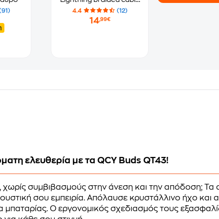
Lightning σε USB-A
(91)
4.4
(12)
1.5m - Black
14
,99€
η
ματη ελευθερία με τα QCY Buds QT43!
, χωρίς συμβιβασμούς στην άνεση και την απόδοση; Τ
ουστική σου εμπειρία. Απόλαυσε κρυστάλλινο ήχο και 
α μπαταρίας. Ο εργονομικός σχεδιασμός τους εξασφαλίζε