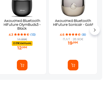
Ακουστικά Bluetooth
Ακουστικά Bluetooth
HiFuture OlymBuds3 -
HiFuture Sonicair - Gold
Black
4.3
(13)
4.6
(8)
14.99€
Π.Λ.Τ. : 26.90€
19
,99€
2.01€ έκπτωση
12
,98€