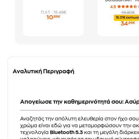
4.5
Π.Λ.Τ. : 15.49€
49.90€
10
,99€
15.01€ έκπτωσ
34
,89€
Αναλυτική Περιγραφή
Απογείωσε την καθημερινότητά σου: Ασύρ
Αναζητάς την απόλυτη ελευθερία στον ήχο σου
χρώμα είναι εδώ για να μεταμορφώσουν την ακ
τεχνολογία
Bluetooth 5.3
και τη μεγάλη διάρκει