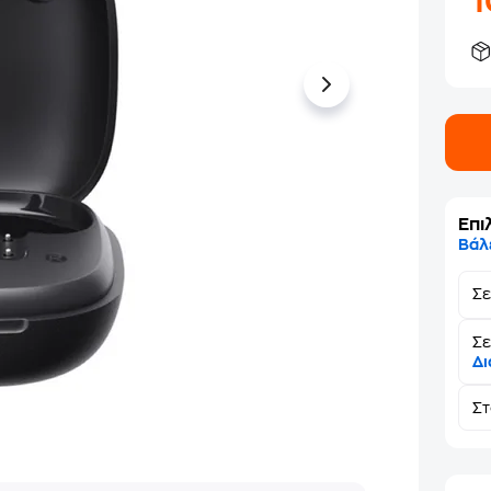
Επι
Βάλ
Σ
Σε
Δι
Σ