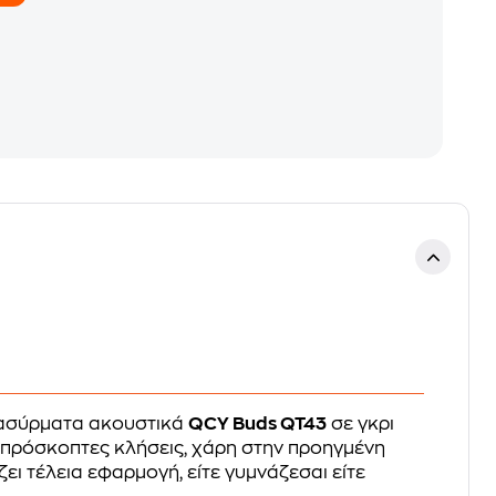
α ασύρματα ακουστικά
QCY Buds QT43
σε γκρι
απρόσκοπτες κλήσεις, χάρη στην προηγμένη
ι τέλεια εφαρμογή, είτε γυμνάζεσαι είτε