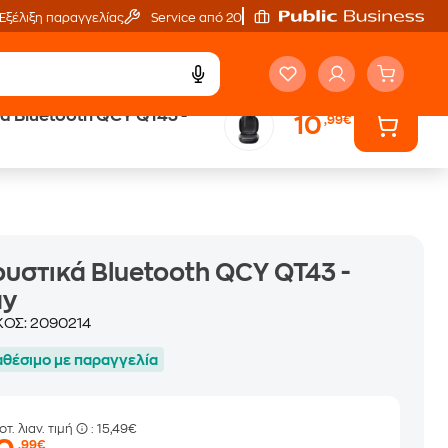
Εξέλιξη παραγγελίας
Service από 20'
ά Bluetooth QCY QT43 -
10
,99€
Trade & Save
επιστροφή κινητού
υστικά Bluetooth QCY QT43 -
ay
ΚΟΣ:
2090214
αθέσιμο με παραγγελία
οτ. λιαν. τιμή
: 15,49€
,99€