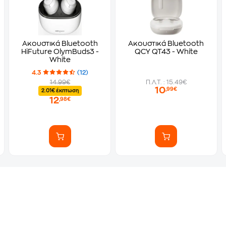
Ακουστικά Bluetooth
Ακουστικά Bluetooth
HiFuture OlymBuds3 -
QCY QT43 - White
White
4.3
(12)
14.99€
Π.Λ.Τ. : 15.49€
10
,99€
2.01€ έκπτωση
12
,98€