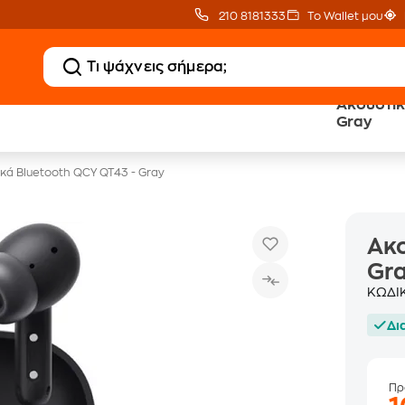
210 8181333
Το Wallet μου
Ακουστικ
Δώρο ΑΙ courses
Δωρεάν BoxNow
Gray
αξίας 150€
για 1 χρόνο!
κά Bluetooth QCY QT43 - Gray
Ακο
Gr
ΚΩΔΙ
Δι
Πρ