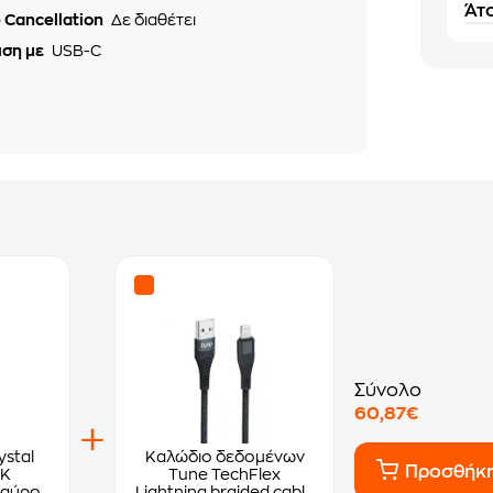
Άτο
 Cancellation
Δε διαθέτει
ιση με
USB-C
Σύνολο
60,87€
stal
Καλώδιο δεδομένων
Προσθήκ
6K
Tune TechFlex
Μαύρο
Lightning braided cable