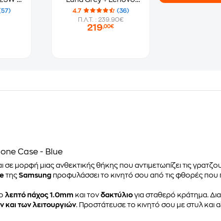
Tab Pen
(57)
4.7
(36)
Π.Λ.Τ. : 239.90€
219
,00€
cone Case - Blue
ι σε μορφή μιας ανθεκτικής θήκης που αντιμετωπίζει τις γρατζο
se
της
Samsung
προφυλάσσει το κινητό σου από τις φθορές που 
το
λεπτό πάχος 1.0mm
και τον
δακτύλιο
για σταθερό κράτημα. Δι
 και των λειτουργιών
. Προστάτευσε το κινητό σου με στυλ και αξ