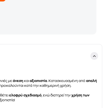
υνιές με
άνεση
και
αξιοπιστία
. Κατασκευασμένη από
απαλή
προκαλούνται κατά την καθημερινή χρήση.
αθέτει
ελαφρύ σχεδιασμό
, ενώ διατηρεί την
χρήση των
ιοπιστία!