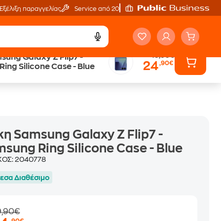
Εξέλιξη παραγγελίας
Service από 20'
49,90€
ung Galaxy Z Flip7 -
24
,90€
Trade & Save
ing Silicone Case - Blue
επιστροφή κινητού
η Samsung Galaxy Z Flip7 -
sung Ring Silicone Case - Blue
ΚΟΣ:
2040778
εσα Διαθέσιμο
9,90€