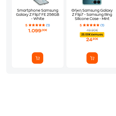
Smartphone Samsung
Θήκη Samsung Galaxy
Galaxy Z Flip7 FE 256GB
Z Flip7 - Samsung Ring
- White
Silicone Case - Mint
5
(1)
5
(1)
1.099
49.90€
,00€
25.00€ έκπτωση
24
,90€