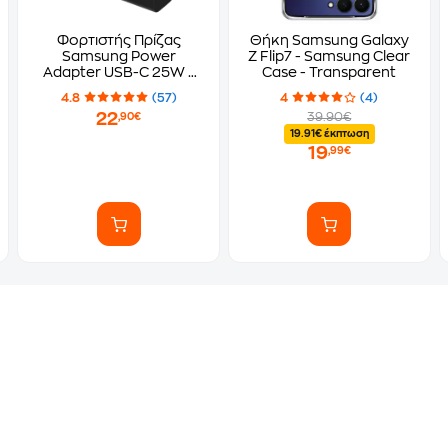
Φορτιστής Πρίζας
Θήκη Samsung Galaxy
Samsung Power
Z Flip7 - Samsung Clear
Adapter USB-C 25W -
Case - Transparent
Μαύρο
4.8
(57)
4
(4)
22
39.90€
,90€
19.91€ έκπτωση
19
,99€