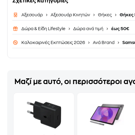
Σχετικές κατηγορίες
Αξεσουάρ
Αξεσουάρ Κινητών
Θήκες
Θήκες 
Δώρα & Είδη Lifestyle
Δώρα ανά τιμή
έως 50€
Καλοκαιρινές Εκπτώσεις 2026
Ανά Brand
Sams
Μαζί με αυτό, οι περισσότεροι α