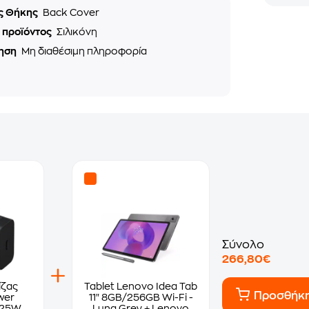
ς Θήκης
Back Cover
ό προϊόντος
Σιλικόνη
ηση
Μη διαθέσιμη πληροφορία
Σύνολο
266,80€
ίζας
Tablet Lenovo Idea Tab
Προσθήκ
wer
11" 8GB/256GB Wi-Fi -
25W -
Luna Grey + Lenovo