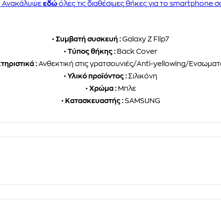
Ανακάλυψε
εδώ
όλες τις διαθέσιμες θήκες για το smartphone σ
•
Συμβατή συσκευή :
Galaxy Z Flip7
•
Τύπος θήκης :
Back Cover
ηριστικά :
Ανθεκτική στις γρατσουνιές/Anti-yellowing/Ενσωματ
•
Υλικό προϊόντος :
Σιλικόνη
•
Χρώμα :
Μπλε
•
Κατασκευαστής :
SAMSUNG