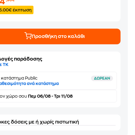
24
,90€
5.00€ έκπτωση
Προσθήκη στο καλάθι
λογές παράδοσης
ε ΤΚ
 κατάστημα Public
ΔΩΡΕΑΝ
αθεσιμότητα ανά κατάστημα
τον
χώρο σου
Πεμ 06/08 - Τρι 11/08
κες δόσεις με ή χωρίς πιστωτική