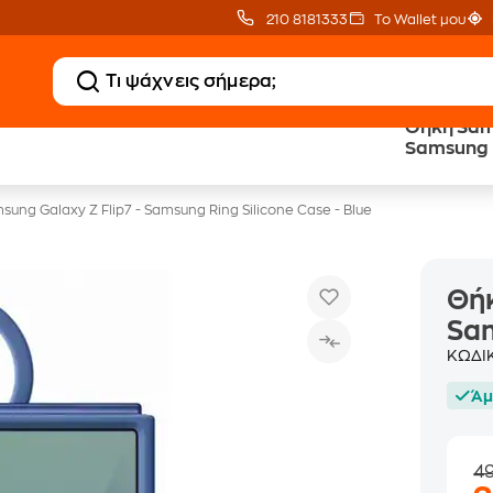
210 8181333
Το Wallet μου
Θήκη Sams
Δώρο ΑΙ courses
Δωρεάν BoxNow
Samsung R
αξίας 150€
για 1 χρόνο!
ung Galaxy Z Flip7 - Samsung Ring Silicone Case - Blue
Θήκ
Sam
ΚΩΔΙ
Άμ
4