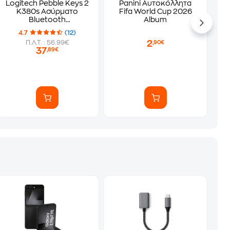
Logitech Pebble Keys 2
Panini Αυτοκόλλητα
K380s Ασύρματο
Fifa World Cup 2026
Bluetooth
Album
Πληκτρολόγιο Γραφίτης
4.7
(12)
(US)
2
Π.Λ.Τ. : 56.99€
,90€
37
,89€