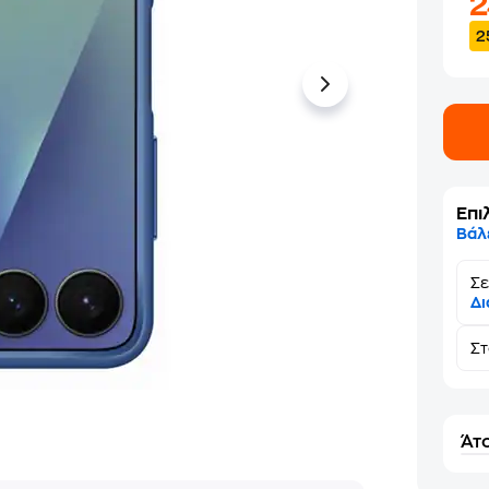
2
Επι
Βάλ
Σε
Δι
Σ
Άτο