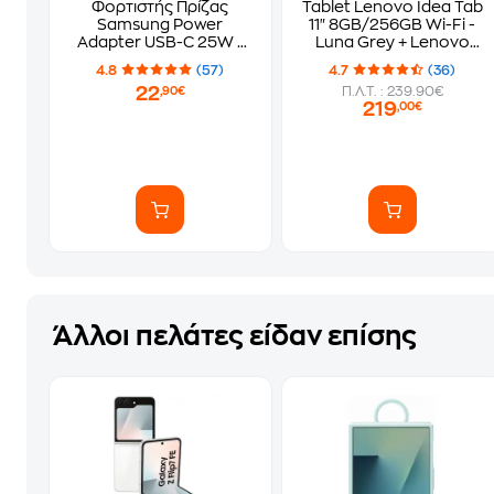
Φορτιστής Πρίζας
Tablet Lenovo Idea Tab
Samsung Power
11" 8GB/256GB Wi-Fi -
Adapter USB-C 25W -
Luna Grey + Lenovo
Μαύρο
Tab Pen
4.8
(57)
4.7
(36)
22
Π.Λ.Τ. : 239.90€
,90€
219
,00€
Άλλοι πελάτες είδαν επίσης