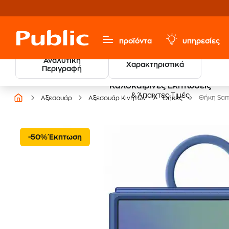
προϊόντα
υπηρεσίες
Αναλυτική
Χαρακτηριστικά
Περιγραφή
Καλοκαιρινές Εκπτώσεις
& Άπαιχτες Τιμές
Θήκη Sams
Αξεσουάρ
Αξεσουάρ Κινητών
Θήκες
-50% Έκπτωση