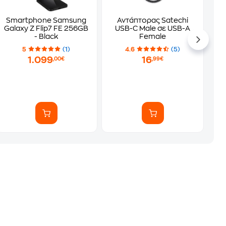
Smartphone Samsung
Αντάπτορας Satechi
Galaxy Z Flip7 FE 256GB
USB-C Male σε USB-A
- Black
Female
5
(1)
4.6
(5)
1.099
16
,00€
,99€