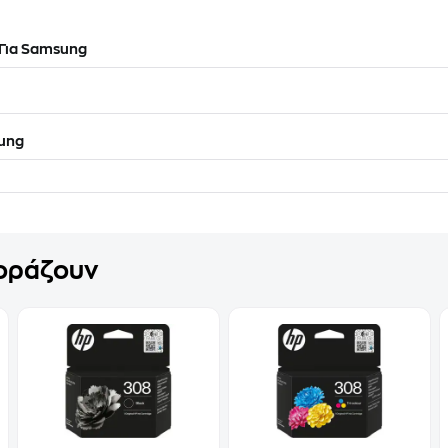
Για Samsung
ung
γοράζουν