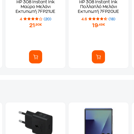
HP 308 Instant Ink
HP 308 Instant Ink
Μαύρο Μελάνι
Πολλαπλό Μελάνι
Εκτυπωτή 7FP21UE
Εκτυπωτή 7FP20UE
4
(20)
4.6
(18)
21
19
,90€
,49€