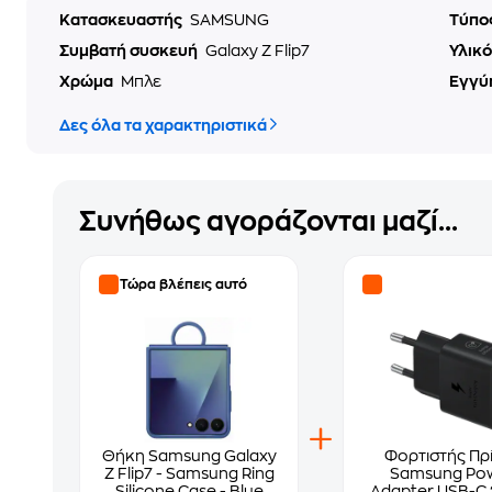
Κατασκευαστής
SAMSUNG
Τύπο
Συμβατή συσκευή
Galaxy Z Flip7
Υλικ
Χρώμα
Μπλε
Εγγύ
Δες όλα τα χαρακτηριστικά
Συνήθως αγοράζονται μαζί...
Τώρα βλέπεις αυτό
Θήκη Samsung Galaxy
Φορτιστής Πρ
Z Flip7 - Samsung Ring
Samsung Po
Silicone Case - Blue
Adapter USB-C 