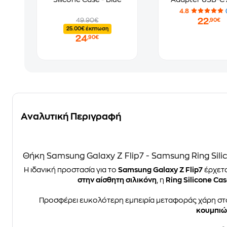
Μαύρο
4.8
22
49.90€
,90€
25.00€ έκπτωση
24
,90€
Αναλυτική Περιγραφή
Θήκη Samsung Galaxy Z Flip7 - Samsung Ring Sili
Η ιδανική προστασία για το
Samsung Galaxy Z Flip7
έρχετα
στην αίσθητη σιλικόνη
, η
Ring Silicone Ca
Προσφέρει ευκολότερη εμπειρία μεταφοράς χάρη σ
κουμπιών