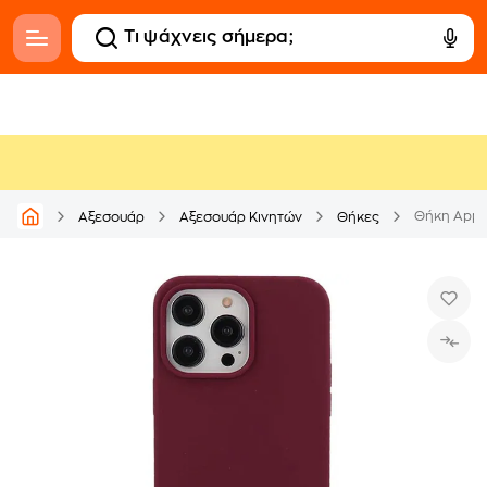
Θήκη Apple
Αξεσουάρ
Αξεσουάρ Κινητών
Θήκες