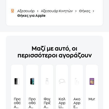
Αξεσουάρ
Αξεσουάρ Κινητών
Θήκες
Θήκες για Apple
Μαζί με αυτό, οι
περισσότεροι αγοράζουν
Προστατευτικό
Προστατευτικό
Φορτιστής
Καλώδιο
Ακουστικά
Murdoku
οθόνης
οθόνης
Πρίζας
Apple
Apple
Apple
Apple
Apple
Lightning
Earpods