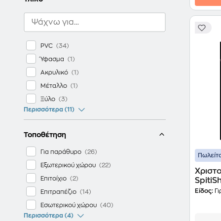
Κώνοι
Λάμπα & λαμπάκια
Λουλούδια
PVC
Μπάλες
Ύφασμα
Μπωλ
Ακρυλικό
Ξωτικά
Μέταλλο
Οχήματα
Ξύλο
Πίνακες & Πινακίδες
Περισσότερα (11)
Ποδιές Δέντρου
Σκούφοι
Τοποθέτηση
Σουβέρ
Για παράθυρο
Πωλείτα
Σπιτάκια
Εξωτερικού χώρου
Χριστο
Στεφάνια
Επιτοίχιο
SpitiS
Τραβέρσες & Τραπεζομάντηλα
Είδος:
Γι
Επιτραπέζιο
Φιγούρες
Εσωτερικού χώρου
Φόρμες Κοπής Μπισκότων
Περισσότερα (4)