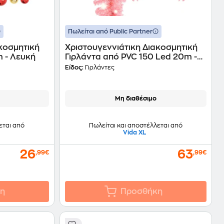
Πωλείται από Public Partner
κοσμητική
Xριστουγεννιάτικη Διακοσμητική
m - Λευκή
Γιρλάντα από PVC 150 Led 20m -
Ροζ
Είδος:
Γιρλάντες
Μη διαθέσιμο
εται από
Πωλείται και αποστέλλεται από
Vida XL
26
63
,99€
,99€
η
Προσθήκη