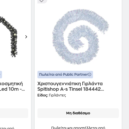
Πωλείται από Public Partner
κοσμητική
Xριστουγεννιάτικη Γιρλάντα
Led 10m -
Spitishop A-s Tinsel 184442
200x15cm 1 Τμχ - Λευκό
Είδος:
Γιρλάντες
Μη διαθέσιμο
Πωλείται και αποστέλλεται από
εται από