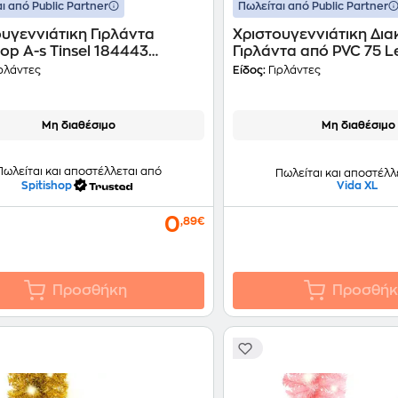
ι από Public Partner
Πωλείται από Public Partner
υγεννιάτικη Γιρλάντα
Χριστουγεννιάτικη Δια
hop A-s Tinsel 184443
Γιρλάντα από PVC 75 
cm 1 Τμχ - Ασημί
Χρυσή
ρλάντες
Είδος:
Γιρλάντες
Μη διαθέσιμο
Μη διαθέσιμο
Πωλείται και αποστέλλεται από
Πωλείται και αποστέλλ
Spitishop
Vida XL
0
,89€
Προσθήκη
Προσθήκ