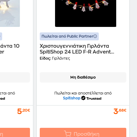
Πωλείται από Public Partner
λάντα 10
Χριστουγεννιάτικη Γιρλάντα
er
SpitiShop 24 LED F-R Advent
Calendar
Είδος:
Γιρλάντες
Μη διαθέσιμο
εται από
Πωλείται και αποστέλλεται από
Spitishop
5
3
,20€
,68€
η
Προσθήκη