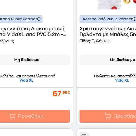
ι από Public Partner
Πωλείται από Public Partner
υγεννιάτικη Διακοσμητική
Χριστουγεννιάτικη Δια
τα VidaXL από PVC 5.2m -
Γιρλάντα με Μπάλες 5
νη
ρλάντες
Είδος:
Γιρλάντες
Μη διαθέσιμο
Μη διαθέσιμο
Πωλείται και αποστέλλεται από
Πωλείται και αποστέλλ
Vida XL
Vida XL
67
,99€
Προσθήκη
Προσθήκ