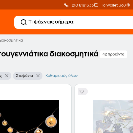
210 8181333
Το Wallet μου
Διακοσμητικά
τουγεννιάτικα διακοσμητικά
42 προϊόντα
ς
Στεφάνια
Καθαρισμός όλων