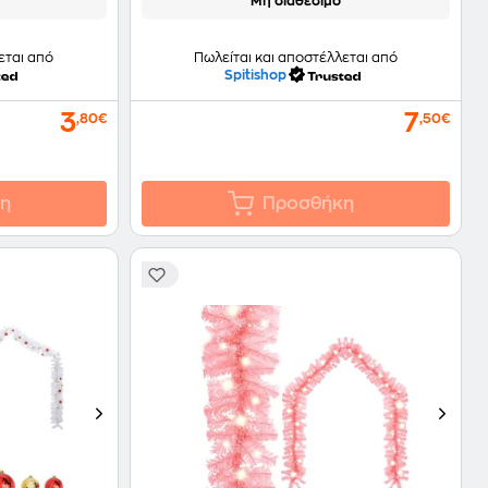
Μη διαθέσιμο
εται από
Πωλείται και αποστέλλεται από
Spitishop
3
7
,80€
,50€
η
Προσθήκη