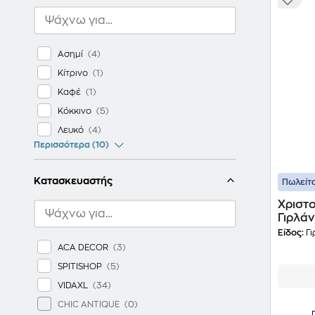
Ασημί
Κίτρινο
Καφέ
Κόκκινο
Λευκό
Περισσότερα (10)
Κατασκευαστής
Πωλείτα
Χριστο
Γιρλά
Είδος:
Γι
ACA DECOR
SPITISHOP
VIDAXL
CHIC ANTIQUE