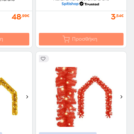
Spitishop
48
3
,99€
,54€
η
Προσθήκη