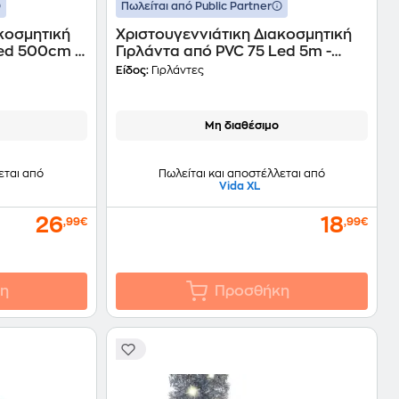
Πωλείται από Public Partner
κοσμητική
Χριστουγεννιάτικη Διακοσμητική
Led 500cm -
Γιρλάντα από PVC 75 Led 5m -
Κόκκινη
Είδος:
Γιρλάντες
Μη διαθέσιμο
εται από
Πωλείται και αποστέλλεται από
Vida XL
26
18
,99€
,99€
η
Προσθήκη