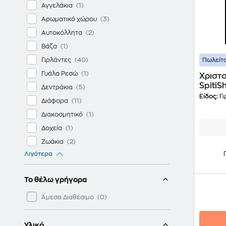
Αγγελάκια
Αρωματικό χώρου
Αυτοκόλλητα
Βάζα
Γιρλάντες
Πωλείτα
Γυάλα Ρεσώ
Χριστο
SpitiS
Δεντράκια
Είδος:
Γι
Διάφορα
Διακοσμητικό
Δοχεία
Ζωάκια
Λιγότερα
Θόλοι
Ιδιαίτερα στολίδια
Το θέλω γρήγορα
Κάλτσες
Καρυοθραύστες
Άμεσα Διαθέσιμο
Κεριά & Κηροπήγια
Κουτιά & Καλάθια
Υλικό