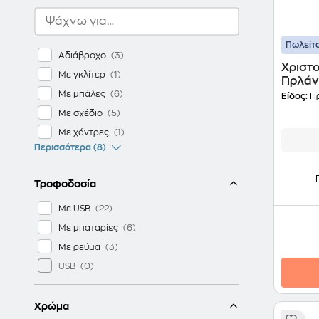
Πωλείτα
Αδιάβροχο
Χριστο
Με γκλίτερ
Γιρλάν
Πράσι
Με μπάλες
Είδος:
Γι
Με σχέδιο
Με χάντρες
Περισσότερα (8)
Τροφοδοσία
Με USB
Με μπαταρίες
Με ρεύμα
USB
Χρώμα