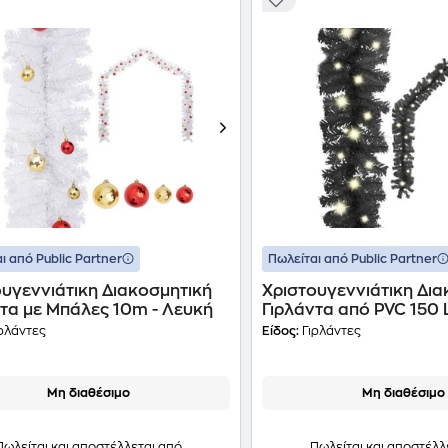
ι από Public Partner
Πωλείται από Public Partner
υγεννιάτικη Διακοσμητική
Χριστουγεννιάτικη Δια
ντα με Μπάλες 10m - Λευκή
Γιρλάντα από PVC 150 
Μαύρη
ρλάντες
Είδος:
Γιρλάντες
Μη διαθέσιμο
Μη διαθέσιμο
Πωλείται και αποστέλλεται από
Πωλείται και αποστέλλ