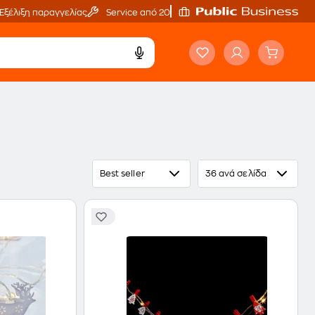
Εξέλιξη παραγγελίας
Service από 20'
Best seller
36 ανά σελίδα