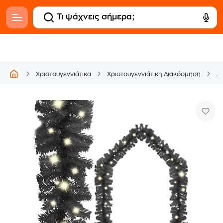
Χριστουγεννιάτικα
Χριστουγεννιάτικη Διακόσμηση
Δ