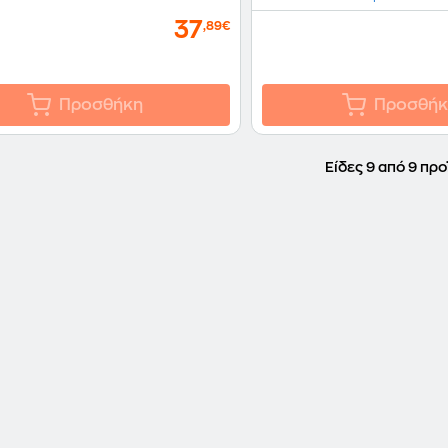
37
,89€
Προσθήκη
Προσθήκ
Είδες 9 από 9 προ