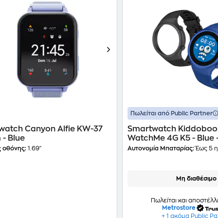
Πωλείται από Public Partner
watch Canyon Alfie KW-37
Smartwatch Kiddoboo 
- Blue
WatchMe 4G K5 - Blue 
Strap
 οθόνης:
1.69"
Αυτονομία Μπαταρίας:
Έως 5 
Μη διαθέσιμο
Πωλείται και αποστέλλ
Metrostore
+ 1 ακόμα Public Pa