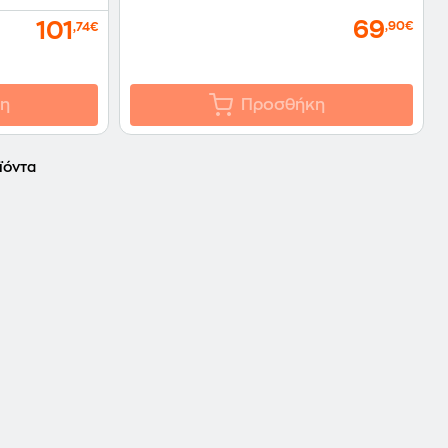
69
101
,90€
,74€
η
Προσθήκη
ϊόντα