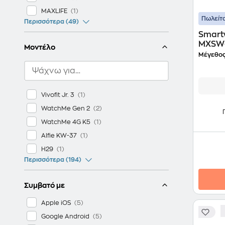
MAXLIFE
Πωλείτα
Περισσότερα (49)
Smartw
MXSW-
Μοντέλο
Μέγεθος
Vivofit Jr. 3
WatchMe Gen 2
WatchMe 4G K5
Alfie KW-37
H29
Περισσότερα (194)
Συμβατό με
Apple iOS
Google Android