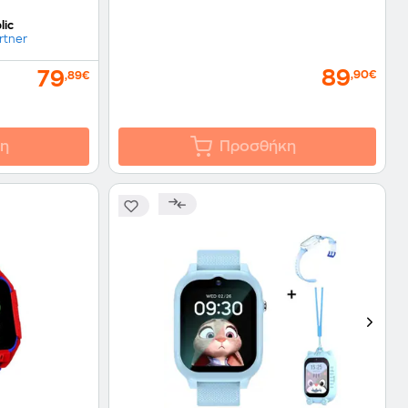
lic
rtner
89
79
,90€
,89€
η
Προσθήκη