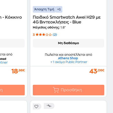
+1
Άπαιχτη Τιμή
 - Κόκκινο
Παιδικό Smartwatch Awei H29 με
4G Βιντεοκλήσεις - Blue
Μέγεθος οθόνης:
1.8"
3
(2)
Μη διαθέσιμο
εται από
Πωλείται και αποστέλλεται από
Athens Shop
+ 1 ακόμα Public Partner
rtner
18
43
,98€
,06€
η
Προσθήκη