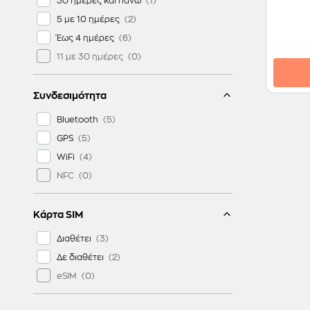
30 ημέρες και πάνω
5 με 10 ημέρες
Έως 4 ημέρες
11 με 30 ημέρες
Συνδεσιμότητα
Bluetooth
GPS
WiFi
NFC
Κάρτα SIM
Διαθέτει
Δε διαθέτει
eSIM