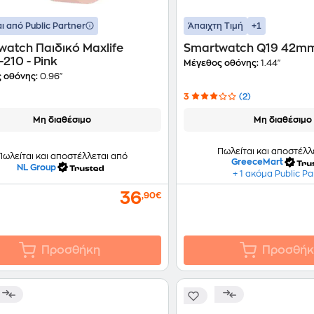
+1
ι από Public Partner
Άπαιχτη Τιμή
atch Παιδικό Maxlife
Smartwatch Q19 42mm
210 - Pink
Μέγεθος οθόνης:
1.44"
 οθόνης:
0.96"
3
(2)
Μη διαθέσιμο
Μη διαθέσιμο
Πωλείται και αποστέλλ
Πωλείται και αποστέλλεται από
GreeceMart
NL Group
+ 1 ακόμα Public Pa
36
,90€
Προσθήκη
Προσθήκ