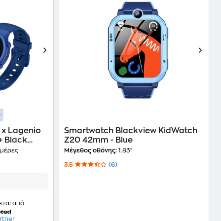
x Lagenio
Smartwatch Blackview KidWatch
+ Black
Z20 42mm - Blue
ημέρες
Μέγεθος οθόνης:
1.83"
3.5
(6)
εται από
rtner