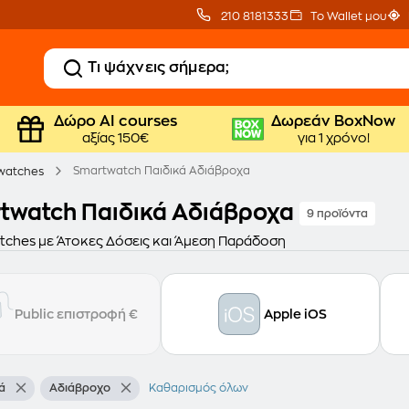
210 8181333
Το Wallet μου
Δώρο ΑΙ courses
Δωρεάν BoxNow
αξίας 150€
για 1 χρόνο!
Smartwatch Παιδικά Αδιάβροχα
watches
twatch Παιδικά Αδιάβροχα
9 προϊόντα
ches με Άτοκες Δόσεις και Άμεση Παράδοση
Public επιστροφή €
Apple iOS
ά
Αδιάβροχο
Καθαρισμός όλων