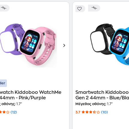
ller
watch Kiddoboo WatchMe
Smartwatch Kiddobo
44mm - Pink/Purple
Gen 2 44mm - Blue/Bl
 οθόνης:
1.7"
Μέγεθος οθόνης:
1.7"
(12)
3.7
(10)