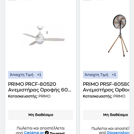
+1
+1
Άπαιχτη Τιμή
Άπαιχτη Τιμή
PRIMO PRCF-80520
PRIMO PRSF-80580
Ανεμιστήρας Οροφής 60
Ανεμιστήρας Ορθοστ
W 120 cm
70 W 45 cm
Κατασκευαστής:
PRIMO
Κατασκευαστής:
PRIMO
Μη διαθέσιμο
Μη διαθέσιμο
Πωλείται και αποστέλλεται
Πωλείται και αποστέλλε
από
Ciel4me.gr
από
Diogenistore