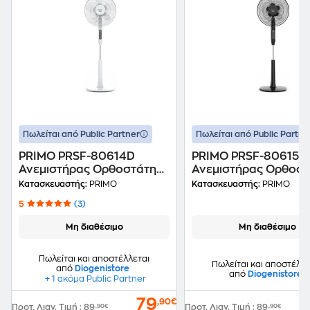
Πωλείται από Public Partner
Πωλείται από Public Partne
PRIMO PRSF-80614D
PRIMO PRSF-80615D
Ανεμιστήρας Ορθοστάτης
Ανεμιστήρας Ορθοστ
30 W 40 cm
30 W 40 cm
Κατασκευαστής:
PRIMO
Κατασκευαστής:
PRIMO
5
(3)
Μη διαθέσιμο
Μη διαθέσιμο
Πωλείται και αποστέλλεται
Πωλείται και αποστέλλε
από
Diogenistore
από
Diogenistore
+ 1 ακόμα Public Partner
79
,90€
Προτ. Λιαν. Τιμή
:
89
,90€
Προτ. Λιαν. Τιμή
:
89
,90€