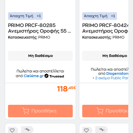
+1
+1
Άπαιχτη Τιμή
Άπαιχτη Τιμή
PRIMO PRCF-80285
PRIMO PRCF-80424
Ανεμιστήρας Οροφής 55 W
Ανεμιστήρας Οροφής
110 cm
110 cm
Κατασκευαστής:
PRIMO
Κατασκευαστής:
PRIMO
Μη διαθέσιμο
Μη διαθέσιμο
Πωλείται και αποστέλλε
Πωλείται και αποστέλλεται
από
Diogenistore
από
Ciel4me.gr
+ 2 ακόμα Public Partn
118
,45€
Προσθήκη
Προσθήκη