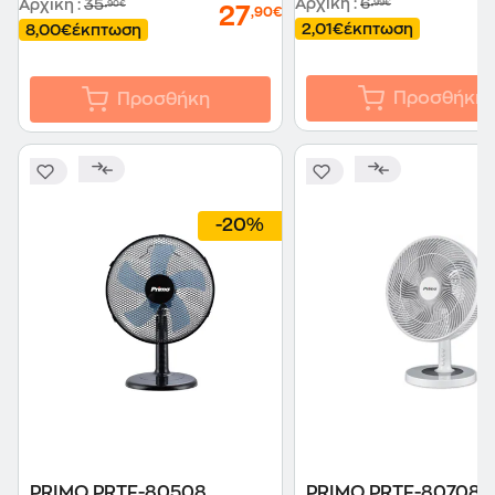
Αρχική
:
6
Αρχική
:
35
,99€
,90€
27
,90€
2,01€
έκπτωση
8,00€
έκπτωση
Προσθήκη
Προσθήκη
-20%
PRIMO PRTF-80508
PRIMO PRTF-80708