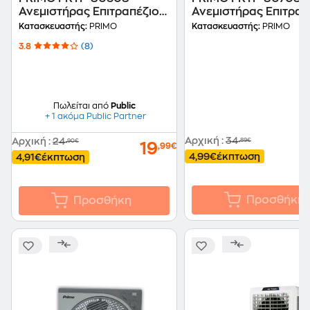
Ανεμιστήρας Επιτραπέζιος
Ανεμιστήρας Επιτραπ
45 W 30 cm
50 W 40 cm
Κατασκευαστής:
PRIMO
Κατασκευαστής:
PRIMO
3.8
(8)
Πωλείται από
Public
+ 1 ακόμα Public Partner
Αρχική
:
34
Αρχική
:
24
,89€
,90€
19
,99€
4,99€
έκπτωση
4,91€
έκπτωση
Προσθήκη
Προσθήκη