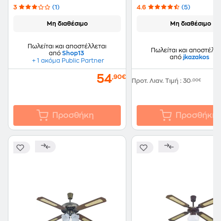
3
(1)
4.6
(5)
Μη διαθέσιμο
Μη διαθέσιμο
Πωλείται και αποστέλλεται
Πωλείται και αποστέλλε
από
Shop13
από
jkazakos
+ 1 ακόμα Public Partner
54
,90€
Προτ. Λιαν. Τιμή
:
30
,00€
Προσθήκη
Προσθήκη