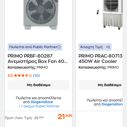
+1
Πωλείται από Public Partner
Άπαιχτη Τιμή
PRIMO PRBF-80287
PRIMO PRAC-80713 
Ανεμιστήρας Box Fan 40
450W Air Cooler
W 30 cm
Κατασκευαστής:
PRIMO
Κατασκευαστής:
PRIMO
3.5
(10)
Μη διαθέσιμο
Μη διαθέσιμο
Πωλείται και αποστέλλεται
Πωλείται και αποστέλλε
από
Diogenistore
από
Diogenistore
+ 1 ακόμα Public Partner
21
4
,63€
Προτ. Λιαν. Τιμή
:
22
,90€