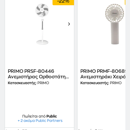
-22%
PRIMO PRSF-80446
PRIMO PRMF-80689
Ανεμιστήρας Ορθοστάτης
Ανεμιστηράκι Χειρός
50 W 40 cm
W
Κατασκευαστής:
PRIMO
Κατασκευαστής:
PRIMO
Πωλείται από
Public
+ 2 ακόμα Public Partners