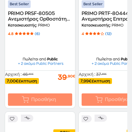
Best Seller
Best Seller
PRIMO PRSF-80505
PRIMO PRTF-80444
Ανεμιστήρας Ορθοστάτης
Ανεμιστήρας Επιτραπ
60 W 40 cm
50 W 40 cm
Κατασκευαστής:
PRIMO
Κατασκευαστής:
PRIMO
4.8
(6)
4
(12)
Πωλείται από
Public
Πωλείται από
Public
+ 2 ακόμα Public Partners
+ 2 ακόμα Public Partn
Αρχική
:
46
Αρχική
:
37
,90€
,89€
39
,90€
7,00€
έκπτωση
7,99€
έκπτωση
Προσθήκη
Προσθήκη