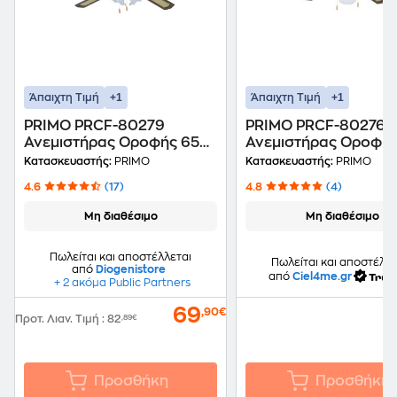
+1
+1
Άπαιχτη Τιμή
Άπαιχτη Τιμή
PRIMO PRCF-80279
PRIMO PRCF-80276
Ανεμιστήρας Οροφής 65
Ανεμιστήρας Οροφής
W 130 cm
W 105 cm
Κατασκευαστής:
PRIMO
Κατασκευαστής:
PRIMO
4.6
(17)
4.8
(4)
Μη διαθέσιμο
Μη διαθέσιμο
Πωλείται και αποστέλλεται
Πωλείται και αποστέλλε
από
Diogenistore
από
Ciel4me.gr
+ 2 ακόμα Public Partners
69
,90€
Προτ. Λιαν. Τιμή
:
82
,89€
Προσθήκη
Προσθήκη