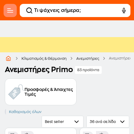
Ανεμιστήρες 
Κλιματισμός & Θέρμανση
Ανεμιστήρες
Ανεμιστήρες Primo
83 προϊόντα
Προσφορές & Άπαιχτες
Τιμές
PRIMO
Καθαρισμός όλων
Best seller
36 ανά σελίδα