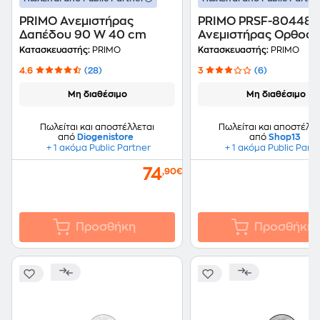
PRIMO Ανεμιστήρας
PRIMO PRSF-80448
Δαπέδου 90 W 40 cm
Ανεμιστήρας Ορθοστ
50 W 40 cm
Κατασκευαστής:
PRIMO
Κατασκευαστής:
PRIMO
4.6
(28)
3
(6)
Μη διαθέσιμο
Μη διαθέσιμο
Πωλείται και αποστέλλεται
Πωλείται και αποστέλλε
από
Diogenistore
από
Shop13
+ 1 ακόμα Public Partner
+ 1 ακόμα Public Part
74
,90€
Προσθήκη
Προσθήκη