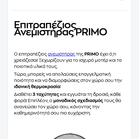
Επιτραπέζιος
Ανεμιστήρας PRIMO
Ο επιτραπέζιος
ανεμιστήρας
της
PRIMO
έχει ό,τι
χρειάζεσαι! Ξεχωρίζουν για το ισχυρό μοτέρ και τα
ποιοτικά υλικά τους.
Τώρα, μπορείς να απολαύσεις επαγγελματική
ποιότητα και να διαμορφώσεις στον χώρο σου την
ιδανική θερμοκρασία
!
Διαθέτει
3 ταχύτητες
και εγγυάται τη δροσιά, κάθε
φορά! Επιπλέον, ο
μοναδικός σχεδιασμός
τους θα
ανανεώσει τον χώρο σου, κάνοντας την
καθημερινότητά σου πιο ευχάριστη.