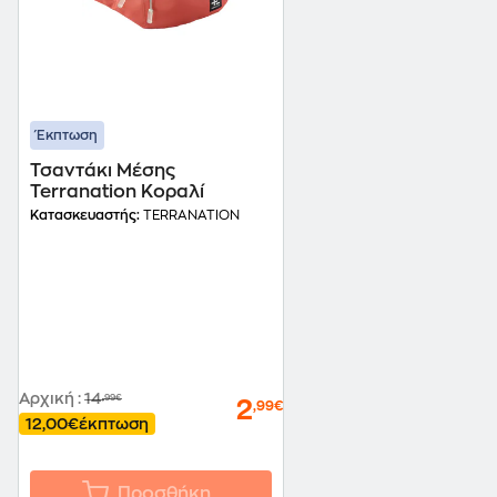
Έκπτωση
Τσαντάκι Μέσης
Terranation Κοραλί
Κατασκευαστής:
TERRANATION
Αρχική
:
14
,99€
2
,99€
12,00€
έκπτωση
Προσθήκη