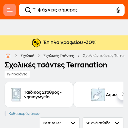
Έπιπλα γραφείου -30%
Σχολικές τσάντες Terrana
Σχολικά
Σχολικές Τσάντες
Σχολικές τσάντες Terranation
19 προϊόντα
Παιδικός Σταθμός -
Δημοτικό
Νηπιαγωγείο
TERRANATION
Καθαρισμός όλων
Best seller
36 ανά σελίδα