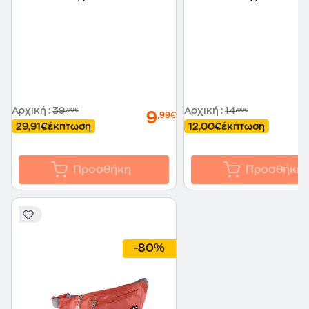
Αρχική
:
39
Αρχική
:
14
,90€
,99€
9
,99€
29,91€
έκπτωση
12,00€
έκπτωση
Προσθήκη
Προσθήκη
-80%