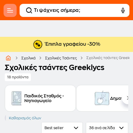
Έπιπλα γραφείου -30%
Σχολικές τσάντες Greekly
Σχολικά
Σχολικές Τσάντες
Σχολικές τσάντες Greeklycs
18 προϊόντα
Παιδικός Σταθμός -
Δημοτικό
Νηπιαγωγείο
GREEKLYCS
Καθαρισμός όλων
Best seller
36 ανά σελίδα