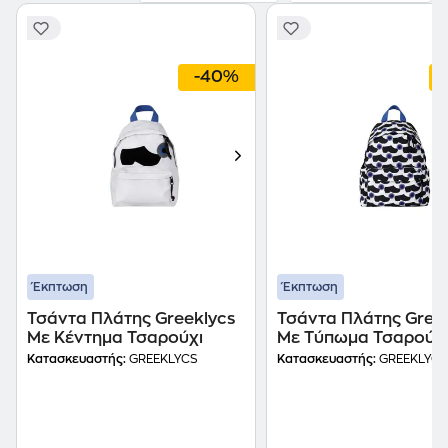
-40%
Έκπτωση
Έκπτωση
Τσάντα Πλάτης Greeklycs
Τσάντα Πλάτης Gree
Με Κέντημα Τσαρούχι
Με Τύπωμα Τσαρούχι
Θηκών
Κατασκευαστής:
GREEKLYCS
Κατασκευαστής:
GREEKLYCS