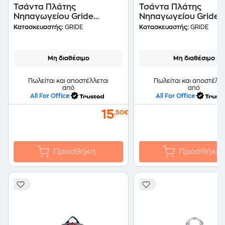
Τσάντα Πλάτης
Τσάντα Πλάτης
Νηπαγωγείου Gride
Νηπαγωγείου Gride
"Minnie" Ροζ
Princess Με 1 Θήκη
Κατασκευαστής:
GRIDE
Κατασκευαστής:
GRIDE
Μη διαθέσιμο
Μη διαθέσιμο
Πωλείται και αποστέλλεται
Πωλείται και αποστέλλε
από
από
All For Office
All For Office
15
,50€
Προσθήκη
Προσθήκη