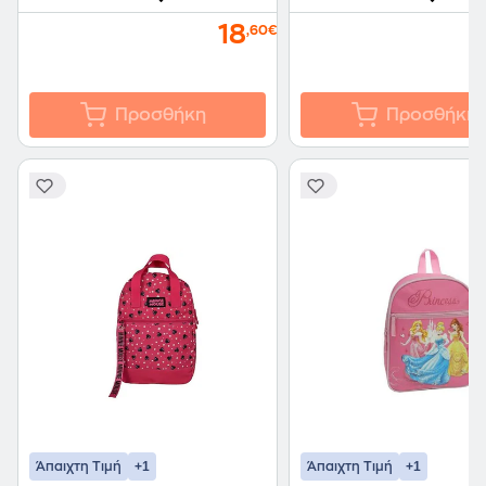
18
,60€
Προσθήκη
Προσθήκη
+1
+1
Άπαιχτη Τιμή
Άπαιχτη Τιμή