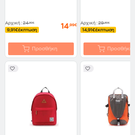
Αρχική
:
24
Αρχική
:
29
,90€
,90€
14
,99€
9,91€
έκπτωση
14,91€
έκπτωση
Προσθήκη
Προσθήκη