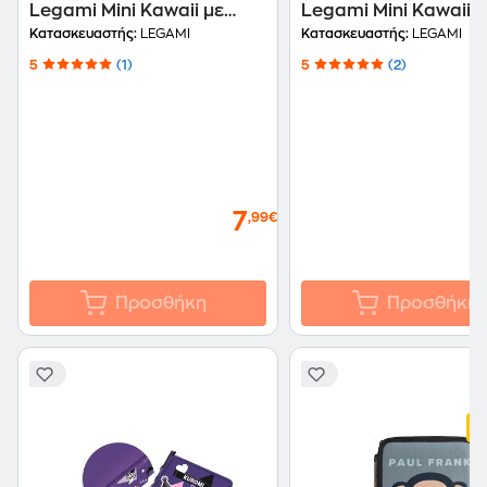
Legami Mini Kawaii με
Legami Mini Kawaii μ
Μπρελόκ Kitty
Μπρελόκ Teddy Bear
Κατασκευαστής:
LEGAMI
Κατασκευαστής:
LEGAMI
5
(1)
5
(2)
7
,99€
Προσθήκη
Προσθήκη