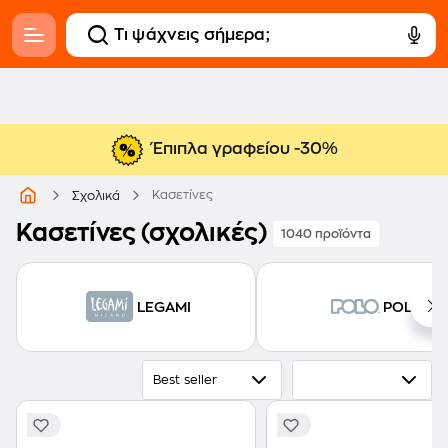
Έπιπλα γραφείου -30%
Κασετίνες
Σχολικά
Κασετίνες (σχολικές)
1040 προϊόντα
LEGAMI
POLO
Best seller