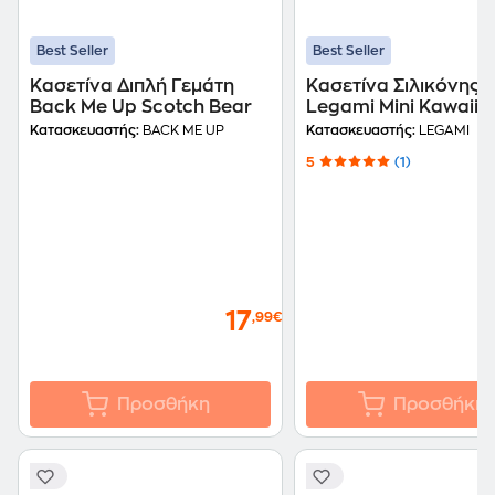
Best Seller
Best Seller
Κασετίνα Διπλή Γεμάτη
Κασετίνα Σιλικόνης
Back Me Up Scotch Bear
Legami Mini Kawaii μ
Μπρελόκ Unicorn
Κατασκευαστής:
BACK ME UP
Κατασκευαστής:
LEGAMI
5
(1)
17
,99€
Προσθήκη
Προσθήκη