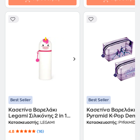
Best Seller
Best Seller
Κασετίνα Βαρελάκι
Κασετίνα Βαρελάκι X
Legami Σιλικόνης 2 in 1
Pyramid K-Pop Dem
Kawaii Unicorn
Hunters Huntrix
Κατασκευαστής:
LEGAMI
Κατασκευαστής:
PYRAMID
Transparent
4.8
(16)