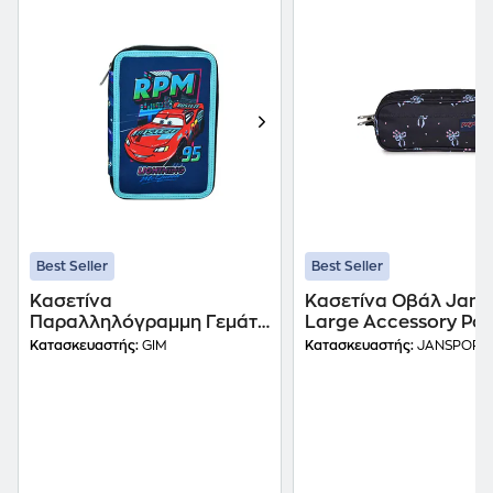
Best Seller
Best Seller
Κασετίνα
Κασετίνα Οβάλ Jans
Παραλληλόγραμμη Γεμάτη
Large Accessory Po
Gim Cars Under The Lights
Pastel Petal Black
Κατασκευαστής:
GIM
Κατασκευαστής:
JANSPORT