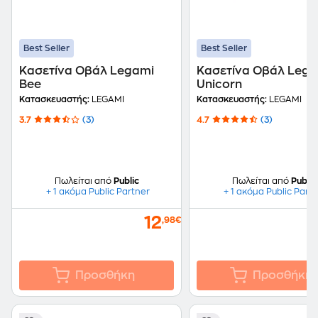
Best Seller
Best Seller
Κασετίνα Οβάλ Legami
Κασετίνα Οβάλ Lega
Bee
Unicorn
Κατασκευαστής:
LEGAMI
Κατασκευαστής:
LEGAMI
3.7
(3)
4.7
(3)
Πωλείται από
Public
Πωλείται από
Public
+ 1 ακόμα Public Partner
+ 1 ακόμα Public Part
12
,98€
Προσθήκη
Προσθήκη