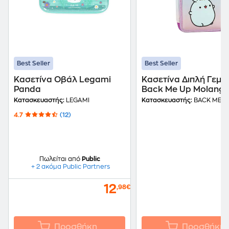
Best Seller
Best Seller
Κασετίνα Οβάλ Legami
Κασετίνα Διπλή Γεμά
Panda
Back Me Up Molang
Κατασκευαστής:
LEGAMI
Κατασκευαστής:
BACK ME U
4.7
(12)
Πωλείται από
Public
+ 2 ακόμα Public Partners
12
,98€
Προσθήκη
Προσθήκη