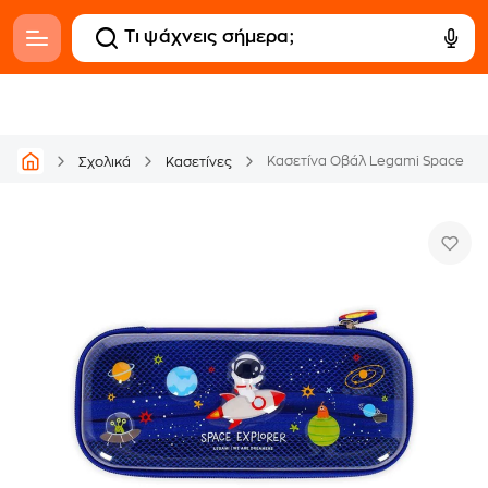
Κασετίνα Οβάλ Legami Space
Σχολικά
Κασετίνες