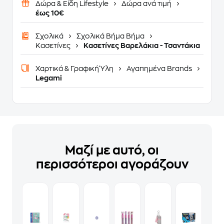
Δώρα & Είδη Lifestyle
Δώρα ανά τιμή
έως 10€
Σχολικά
Σχολικά Βήμα Βήμα
Κασετίνες
Κασετίνες Βαρελάκια - Τσαντάκια
Χαρτικά & Γραφική Ύλη
Αγαπημένα Brands
Legami
Μαζί με αυτό, οι
περισσότεροι αγοράζουν