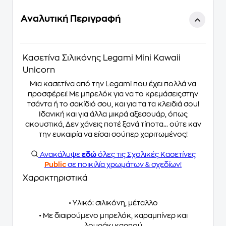
Αναλυτική Περιγραφή
Κασετίνα Σιλικόνης Legami Mini Kawaii
Unicorn
Μια κασετίνα από την Legami που έχει πολλά να
προσφέρει! Με μπρελόκ για να το κρεμάσειςστην
τσάντα ή το σακίδιό σου, και για τα τα κλειδιά σου!
Ιδανική και για άλλα μικρά αξεσουάρ, όπως
ακουστικά, Δεν χάνεις ποτέ ξανά τίποτα... ούτε καν
την ευκαιρία να είσαι σούπερ χαριτωμένος!
Ανακάλυψε
εδώ
όλες τις Σχολικές Κασετίνες
Public
σε ποικιλία χρωμάτων & σχεδίων!
Χαρακτηριστικά
• Υλικό: σιλικόνη, μέταλλο
• Με διαιρούμενο μπρελόκ, καραμπίνερ και
λουράκι καρπού