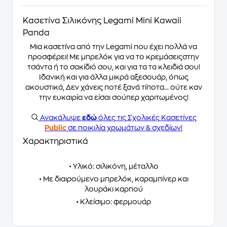
Κασετίνα Σιλικόνης Legami Mini Kawaii
Panda
Μια κασετίνα από την Legami που έχει πολλά να
προσφέρει! Με μπρελόκ για να το κρεμάσειςστην
τσάντα ή το σακίδιό σου, και για τα τα κλειδιά σου!
Ιδανική και για άλλα μικρά αξεσουάρ, όπως
ακουστικά, Δεν χάνεις ποτέ ξανά τίποτα... ούτε καν
την ευκαιρία να είσαι σούπερ χαριτωμένος!
Ανακάλυψε
εδώ
όλες τις Σχολικές Κασετίνες
Public
σε ποικιλία χρωμάτων & σχεδίων!
Χαρακτηριστικά
• Υλικό: σιλικόνη, μέταλλο
• Με διαιρούμενο μπρελόκ, καραμπίνερ και
λουράκι καρπού
• Κλείσιμο: φερμουάρ