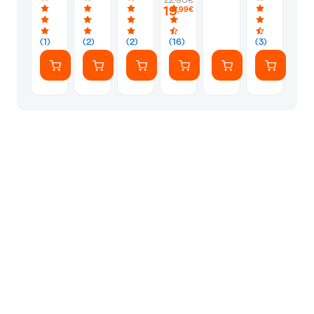
22.90€
Μπρελόκ
Μπρελόκ
Μπρελόκ
Black
19
,99€
Kitty
Teddy
Bee
Bear
(1)
(2)
(2)
(16)
(3)