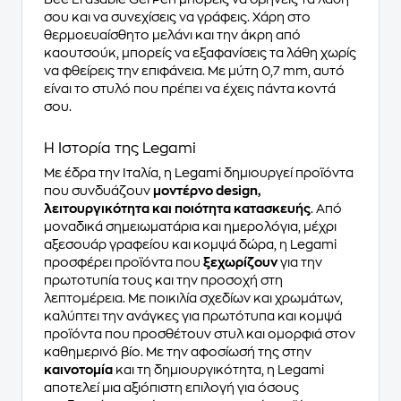
σου και να συνεχίσεις να γράφεις. Χάρη στο
θερμοευαίσθητο μελάνι και την άκρη από
καουτσούκ, μπορείς να εξαφανίσεις τα λάθη χωρίς
να φθείρεις την επιφάνεια. Με μύτη 0,7 mm, αυτό
είναι το στυλό που πρέπει να έχεις πάντα κοντά
σου.
Η Ιστορία της Legami
Με έδρα την Ιταλία, η Legami δημιουργεί προϊόντα
που συνδυάζουν
μοντέρνο design,
λειτουργικότητα και ποιότητα κατασκευής
. Από
μοναδικά σημειωματάρια και ημερολόγια, μέχρι
αξεσουάρ γραφείου και κομψά δώρα, η Legami
προσφέρει προϊόντα που
ξεχωρίζουν
για την
πρωτοτυπία τους και την προσοχή στη
λεπτομέρεια. Με ποικιλία σχεδίων και χρωμάτων,
καλύπτει την ανάγκες για πρωτότυπα και κομψά
προϊόντα που προσθέτουν στυλ και ομορφιά στον
καθημερινό βίο. Με την αφοσίωσή της στην
καινοτομία
και τη δημιουργικότητα, η Legami
αποτελεί μια αξιόπιστη επιλογή για όσους