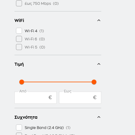
έως 750 Mbps
WiFi
Wi-Fi 4
Wi‑Fi 6
Wi-Fi 5
Τιμή
Από
Έως
€
€
Συχνότητα
Single Band (2.4 GHz)