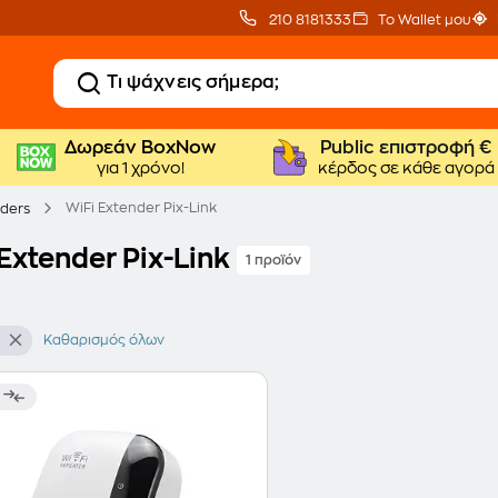
210 8181333
Το Wallet μου
Δωρεάν BoxNow
Public επιστροφή €
για 1 χρόνο!
κέρδος σε κάθε αγορά
WiFi Extender Pix-Link
nders
Extender Pix-Link
1 προϊόν
Καθαρισμός όλων