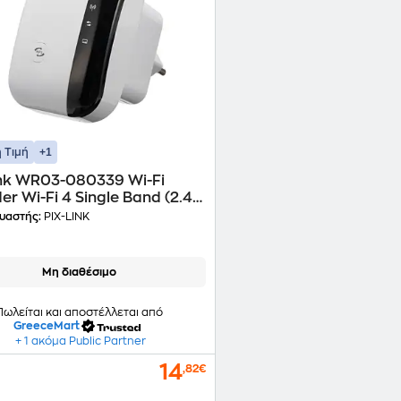
+1
 Τιμή
ink WR03-080339 Wi-Fi
er Wi-Fi 4 Single Band (2.4
300Mbps
υαστής:
PIX-LINK
Μη διαθέσιμο
Πωλείται και αποστέλλεται από
GreeceMart
+ 1 ακόμα Public Partner
14
,82€