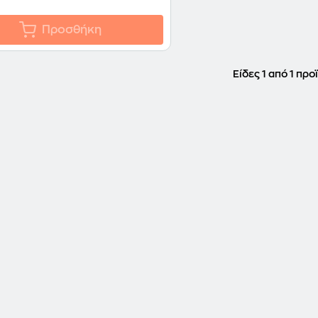
Προσθήκη
Είδες 1 από 1 προ