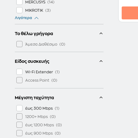
MERCUSYS
MIKROTIK
Λιγότερα
PIX-LINK
TENDA
Το θέλω γρήγορα
UBIQUITI
WAVLINK
Άμεσα Διαθέσιμο
Είδος συσκευής
Wi-Fi Extender
Access Point
Μέγιστη ταχύτητα
έως 300 Mbps
1200+ Mbps
έως 1200 Mbps
έως 900 Mbps