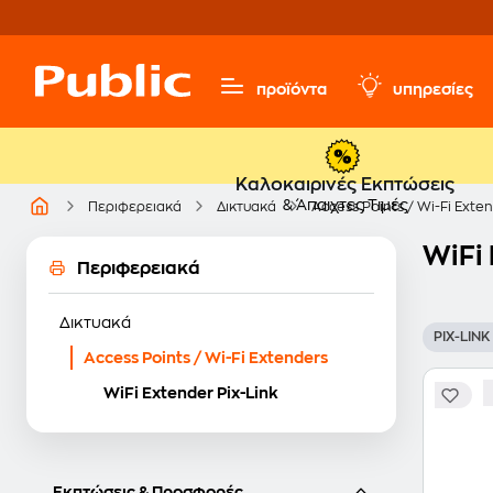
προϊόντα
υπηρεσίες
Καλοκαιρινές Εκπτώσεις
& Άπαιχτες Τιμές
Περιφερειακά
Δικτυακά
Access Points / Wi-Fi Exte
WiFi 
Περιφερειακά
Δικτυακά
PIX-LINK
Access Points / Wi-Fi Extenders
WiFi Extender Pix-Link
Εκπτώσεις & Προσφορές