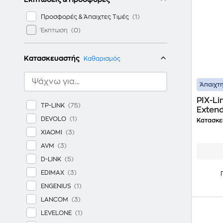
Προσφορές & Άπαιχτες Τιμές
Έκπτωση
Κατασκευαστής
Καθαρισμός
Άπαιχτη
PIX-L
TP-LINK
Extend
GHz) 
DEVOLO
Κατασκε
XIAOMI
AVM
D-LINK
EDIMAX
ENGENIUS
LANCOM
LEVELONE