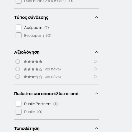
Dual Band (2.4 & 5 GHz)
Τύπος σύνδεσης
Ασύρματη
Ενσύρματη
Αξιολόγηση
0
0
και πάνω
0
και πάνω
Πωλείται και αποστέλλεται από
Public Partners
Public
Τοποθέτηση