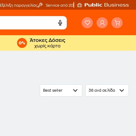
Εξέλιξη παραγγελίας
Service από 20'
Άτοκες Δόσεις
χωρίς κάρτα
Best seller
36 ανά σελίδα