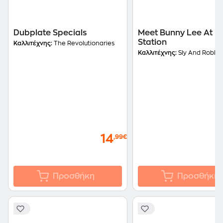
Dubplate Specials
Meet Bunny Lee At D
Station
Καλλιτέχνης:
The Revolutionaries
Καλλιτέχνης:
Sly And Robbi
14
,99€
Προσθήκη
Προσθήκη