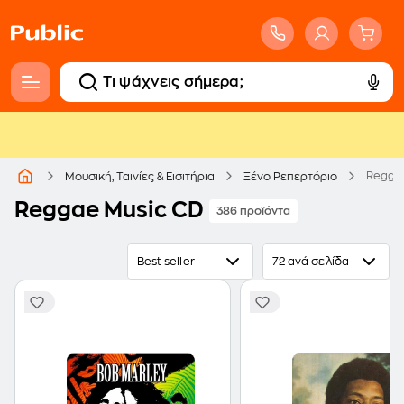
Regga
Μουσική, Ταινίες & Εισιτήρια
Ξένο Ρεπερτόριο
Reggae Music CD
386 προϊόντα
Best seller
72 ανά σελίδα