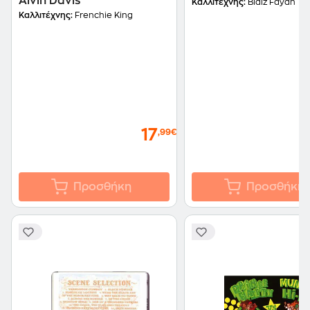
Alvin Davis
Καλλιτέχνης:
Blaiz Fayah
Καλλιτέχνης:
Frenchie King
17
,99€
Προσθήκη
Προσθήκη