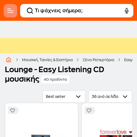
Μουσική, Ταινίες & Εισιτήρια
Ξένο Ρεπερτόριο
Easy L
Lounge - Easy Listening CD
μουσικής
40 προϊόντα
Best seller
36 ανά σελίδα