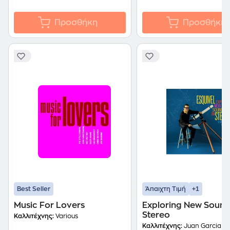
Προσθήκη
Προσθήκη
+1
Best Seller
Άπαιχτη Τιμή
Music For Lovers
Exploring New Sound
Stereo
Καλλιτέχνης:
Various
Καλλιτέχνης:
Juan Garcia Es