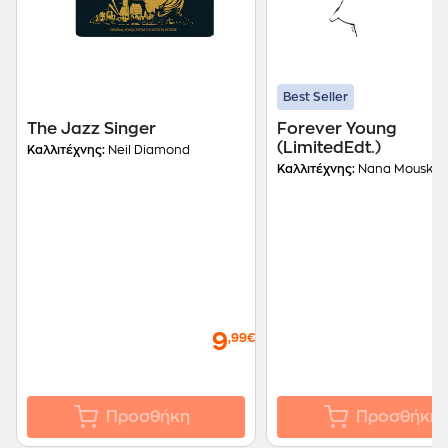
Best Seller
The Jazz Singer
Forever Young
(LimitedEdt.)
Καλλιτέχνης:
Neil Diamond
Καλλιτέχνης:
Nana Mouskou
9
,99€
Προσθήκη
Προσθήκη