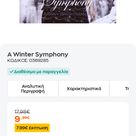
A Winter Symphony
ΚΩΔΙΚΟΣ:
0369285
Διαθέσιμο με παραγγελία
Αναλυτική
Χαρακτηριστικά
Track
Περιγραφή
17,98€
9
,99€
7.99€ έκπτωση