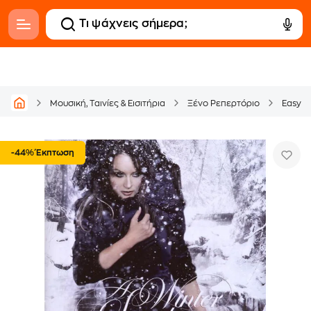
Μουσική, Ταινίες & Εισιτήρια
Ξένο Ρεπερτόριο
Easy L
-44% Έκπτωση