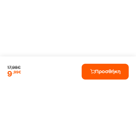
17,98€
Προσθήκη
9
,99€