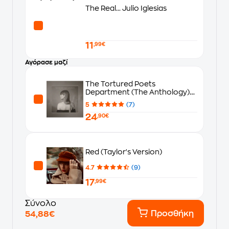
The Real... Julio Iglesias
11
,99€
Αγόρασε μαζί
The Tortured Poets
Department (The Anthology)
(2CD)
5
(7)
24
,90€
Red (Taylor's Version)
4.7
(9)
17
,99€
Σύνολο
Προσθήκη
54,88€