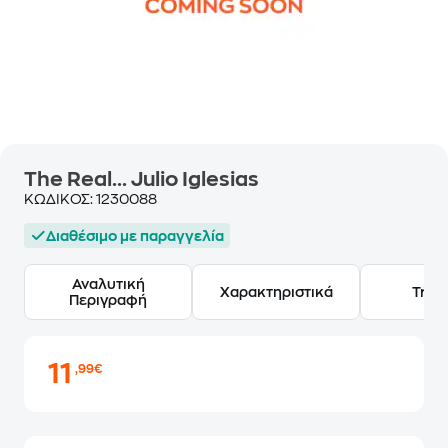
The Real... Julio Iglesias
ΚΩΔΙΚΟΣ:
1230088
Διαθέσιμο με παραγγελία
Αναλυτική
Χαρακτηριστικά
Track
Περιγραφή
11
,99€