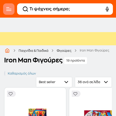
Iron Man Φιγούρες
Παιχνίδια & Παιδικά
Φιγούρες
Iron Man Φιγούρες
19 προϊόντα
Iron Man
Καθαρισμός όλων
Best seller
36 ανά σελίδα