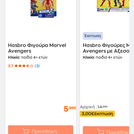
Έκπτωση
Hasbro Φιγούρα Marvel
Hasbro Φιγούρες Ma
Avengers
Avengers με Αξεσου
Τμχ (10cm)
Ηλικία:
παιδιά 4+ ετών
Ηλικία:
παιδιά 4+ ετών
3.7
(3)
Αρχική
:
14
,99€
5
,99€
3,00€
έκπτωση
Προσθήκη
Προσθήκη