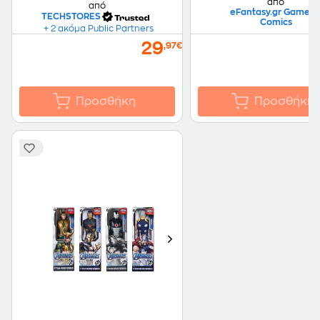
από
από
eFantasy.gr Games 
TECHSTORES
Comics
+ 2 ακόμα Public Partners
29
,97€
Προσθήκη
Προσθήκη