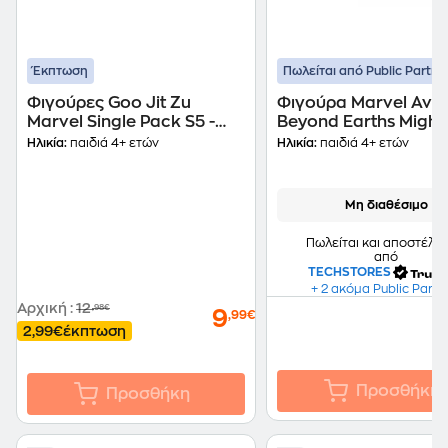
Έκπτωση
Πωλείται από Public Partne
Φιγούρες Goo Jit Zu
Φιγούρα Marvel Ave
Marvel Single Pack S5 -
Beyond Earths Mighti
GJT39000 (6 Σχέδια)
Set 60Th Anniversary
Ηλικία:
παιδιά 4+ ετών
Ηλικία:
παιδιά 4+ ετών
cm
Μη διαθέσιμο
Πωλείται και αποστέλλε
από
TECHSTORES
+ 2 ακόμα Public Partn
Αρχική
:
12
,98€
9
,99€
2,99€
έκπτωση
Προσθήκη
Προσθήκη