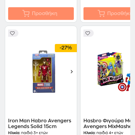
Προσθήκη
Προσθήκη
-27%
Iron Man Habro Avengers
Hasbro Φιγούρα Mar
Legends Solid 15cm
Avengers MixMashers
Τμχ - Τυχαία Επιλογή
Ηλικία:
παιδιά 3+ ετών
Ηλικία:
παιδιά 4+ ετών