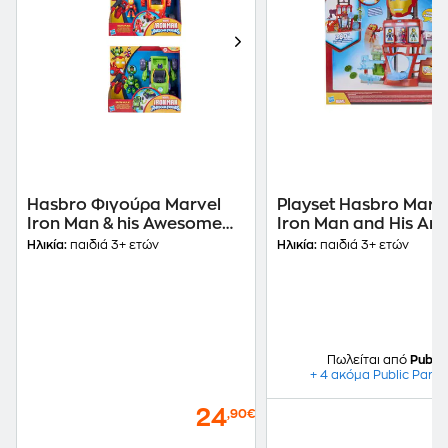
Hasbro Φιγούρα Marvel
Playset Hasbro Marv
Iron Man & his Awesome
Iron Man and His Am
Friends 2 σε 1 - 1 Τμχ
Friends Quarters
Ηλικία:
παιδιά 3+ ετών
Ηλικία:
παιδιά 3+ ετών
Τυχαία Επιλογή Σχεδίου
(G12585)
Πωλείται από
Public
+ 4 ακόμα Public Partn
24
,90€