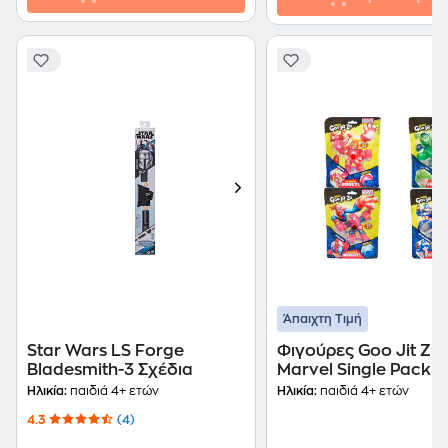
Άπαιχτη Τιμή
Star Wars LS Forge
Φιγούρες Goo Jit Zu
Bladesmith-3 Σχέδια
Marvel Single Pack - 
Σχέδια (GJT04000)
Ηλικία:
παιδιά 4+ ετών
Ηλικία:
παιδιά 4+ ετών
4.3
(4)