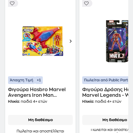
+1
Άπαιχτη Τιμή
Πωλείται από Public Partne
Φιγούρα Hasbro Marvel
Φιγούρα Δράσης Ha
Avengers Iron Man
Marvel Legends - Wha
Repulsor Blast Battle Jet
Zombie Iron Man
Ηλικία:
παιδιά 4+ ετών
Ηλικία:
παιδιά 4+ ετών
Μη διαθέσιμο
Μη διαθέσιμο
Πωλείται και αποστέλλε
Πωλείται και αποστέλλεται