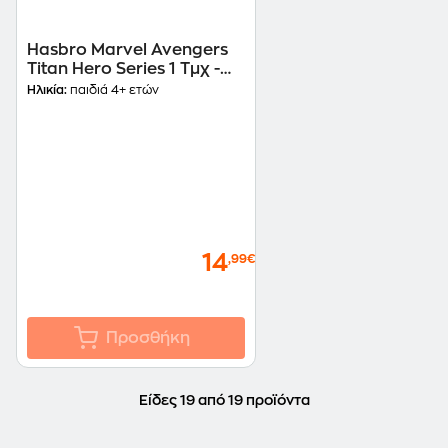
Hasbro Marvel Avengers
Titan Hero Series 1 Τμχ -
Τυχαία Επιλογή Σχεδίου
Ηλικία:
παιδιά 4+ ετών
(E3308)
14
,99€
Προσθήκη
Είδες 19 από 19 προϊόντα