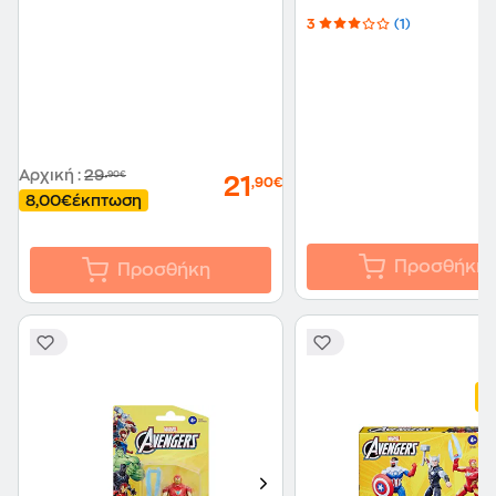
Σχεδίου
3
(1)
Αρχική
:
29
,90€
21
,90€
8,00€
έκπτωση
Προσθήκη
Προσθήκη