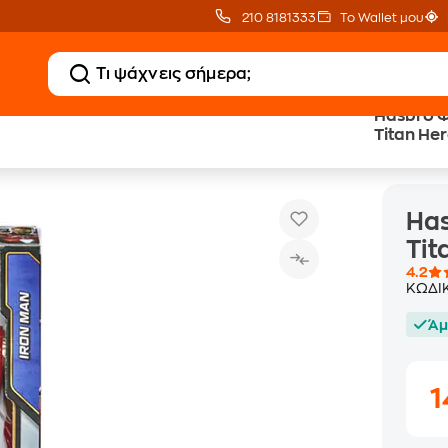
210 8181333
Το Wallet μου
Hasbro Φ
Titan Her
Hasbro Φιγούρα Marvel Avengers Titan Hero - Τυχαία Επιλογή
Has
Tit
4.2
ΚΩΔΙ
Άμ