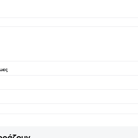
ωες
γοράζουν