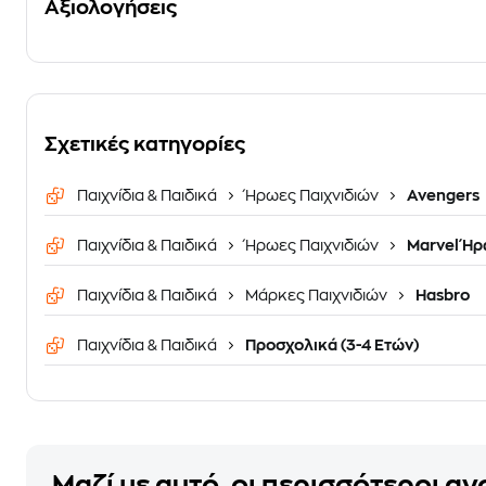
Αξιολογήσεις
Σχετικές κατηγορίες
Παιχνίδια & Παιδικά
Ήρωες Παιχνιδιών
Avengers
Παιχνίδια & Παιδικά
Ήρωες Παιχνιδιών
Marvel Ήρ
Παιχνίδια & Παιδικά
Μάρκες Παιχνιδιών
Hasbro
Παιχνίδια & Παιδικά
Προσχολικά (3-4 Ετών)
Μαζί με αυτό, οι περισσότεροι α