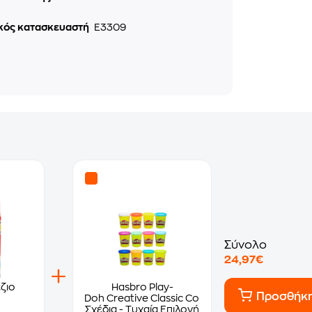
κός κατασκευαστή
E3309
Σύνολο
24,97€
ζιο
Hasbro Play-
Προσθήκ
Doh Creative Classic Color 4
Σχέδια - Τυχαία Επιλογή