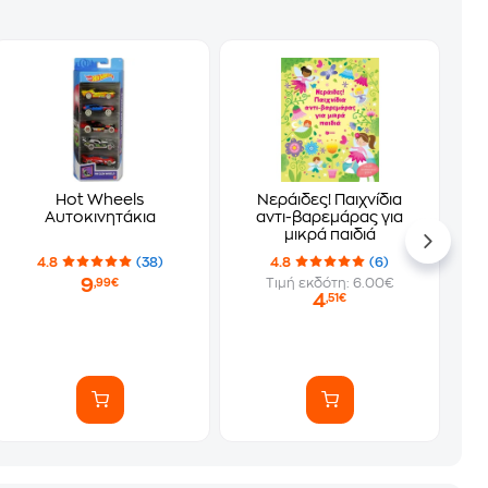
Hot Wheels
Νεράιδες! Παιχνίδια
Αυτοκινητάκια
αντι-βαρεμάρας για
μικρά παιδιά
4.8
(38)
4.8
(6)
9
Τιμή εκδότη: 6.00€
,99€
4
,51€