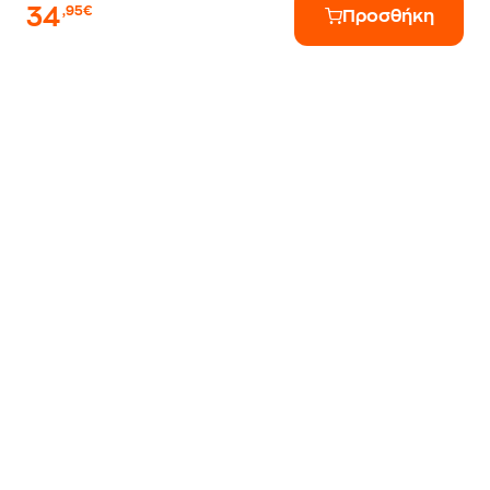
34
,95€
Προσθήκη