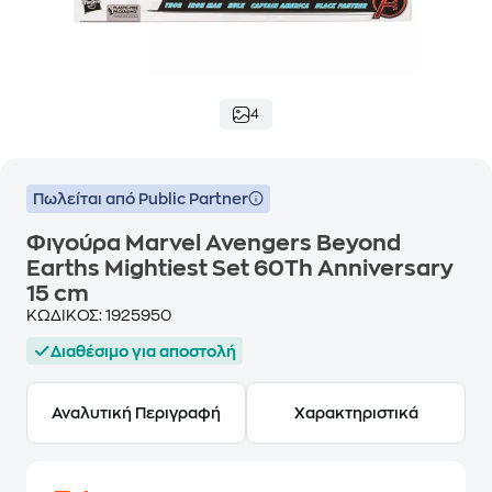
4
Πωλείται από Public Partner
Φιγούρα Marvel Avengers Beyond
Earths Mightiest Set 60Th Anniversary
15 cm
ΚΩΔΙΚΟΣ:
1925950
Διαθέσιμο για αποστολή
Αναλυτική Περιγραφή
Χαρακτηριστικά