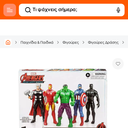
Παιχνίδια & Παιδικά
Φιγούρες
Φιγούρες Δράσης