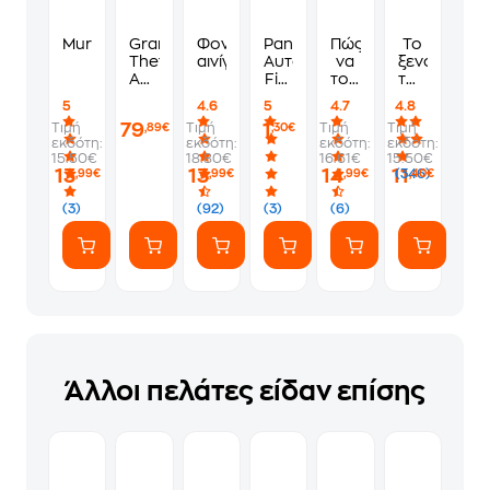
Murdoku
Grand
Φονικά
Panini
Πώς
Το
Theft
αινίγματα
Αυτοκόλλητα
να
ξενοδοχείο
Auto
Fifa
τους
των
VI
World
λες
συναισθημ
5
4.6
5
4.7
4.8
Standard
Cup
να
79
1
Τιμή
Τιμή
Τιμή
Τιμή
,89€
,30€
Edition
2026
πάνε
εκδότη:
εκδότη:
εκδότη:
εκδότη:
-
1
να
15.50€
18.80€
16.61€
15.50€
PS5
Φακελάκι
γ*μηθούνε
13
13
14
11
(346)
,99€
,99€
,99€
,40€
(7
ευγενικά
Αυτοκόλλητα)
(3)
(92)
(3)
(6)
Άλλοι πελάτες είδαν επίσης