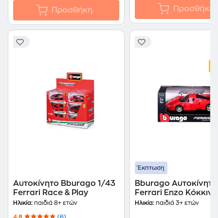
Προσθήκη
Προσθήκη
Έκπτωση
Αυτοκίνητο Bburago 1/43
Bburago Αυτοκίνητο
Ferrari Race & Play
Ferrari Enzo Κόκκινη
(18/26006)
Ηλικία:
παιδιά 8+ ετών
Ηλικία:
παιδιά 3+ ετών
4.8
(6)