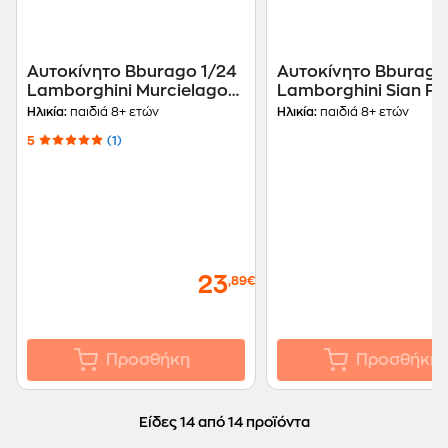
Αυτοκίνητο Bburago 1/24
Αυτοκίνητο Bburago
Lamborghini Murcielago
Lamborghini Sian FK
LP 670-4 SV
Green
Ηλικία:
παιδιά 8+ ετών
Ηλικία:
παιδιά 8+ ετών
5
(1)
23
,89€
Προσθήκη
Προσθήκη
Είδες 14 από 14 προϊόντα