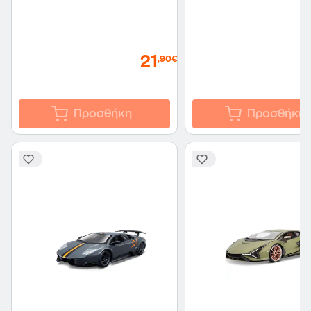
21
,90€
Προσθήκη
Προσθήκη