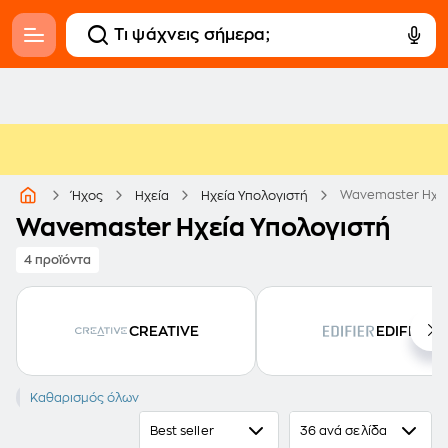
Wavemaster Ηχεί
Ήχος
Ηχεία
Ηχεία Υπολογιστή
Wavemaster Ηχεία Υπολογιστή
4 προϊόντα
CREATIVE
EDIFIER
WAVEMASTER
Καθαρισμός όλων
Best seller
36 ανά σελίδα