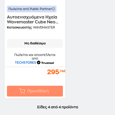
Πωλείται από Public Partner
Αυτοενισχυόμενα Ηχεία
Wavemaster Cube Neo
Mini 36W - Black
Κατασκευαστής:
WAVEMASTER
Μη διαθέσιμο
Πωλείται και αποστέλλεται
από
TECHSTORES
295
,74€
Προσθήκη
Είδες 4 από 4 προϊόντα