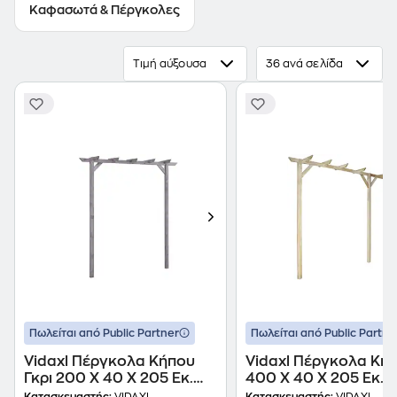
Καφασωτά & Πέργκολες
Τιμή αύξουσα
36 ανά σελίδα
Πωλείται από Public Partner
Πωλείται από Public Partne
Vidaxl Πέργκολα Κήπου
Vidaxl Πέργκολα Κή
Γκρι 200 X 40 X 205 Εκ.
400 X 40 X 205 Εκ. 
Εμποτισμένο Ξύλο Πεύκου