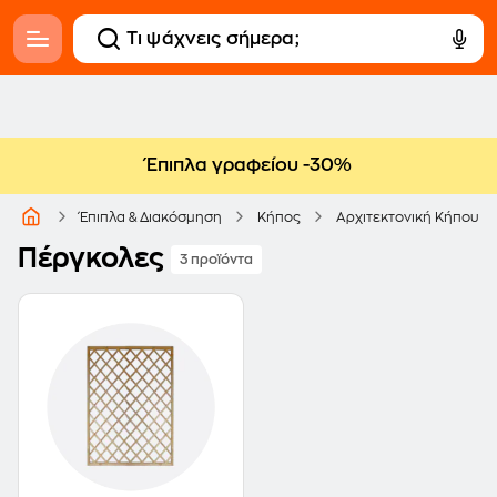
Έπιπλα γραφείου -30%
Έπιπλα & Διακόσμηση
Κήπος
Αρχιτεκτονική Κήπου
Πέργκολες
3 προϊόντα